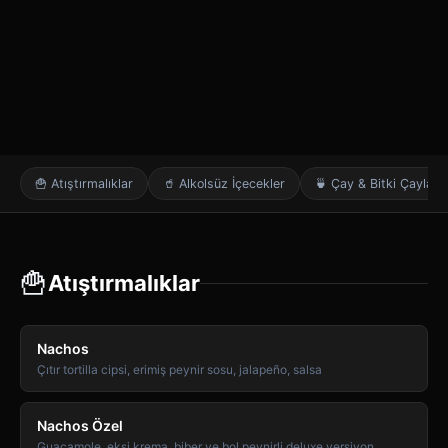
🍟 Atıştırmalıklar
🥤 Alkolsüz İçecekler
🍵 Çay & Bitki Çayları
🍟
Atıştırmalıklar
Nachos
Çıtır tortilla cipsi, erimiş peynir sosu, jalapeño, salsa
Nachos Özel
Guacamole, ekşi krema, biber ve bol peynirli deluxe versiyon