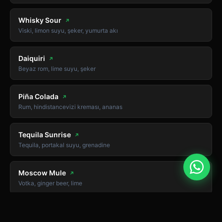
Whisky Sour
↗
Viski, limon suyu, şeker, yumurta akı
Daiquiri
↗
Beyaz rom, lime suyu, şeker
Piña Colada
↗
Rum, hindistancevizi kreması, ananas
Tequila Sunrise
↗
Tequila, portakal suyu, grenadine
Moscow Mule
↗
Votka, ginger beer, lime
Dark & Stormy
↗
Dark rum, ginger beer, lime