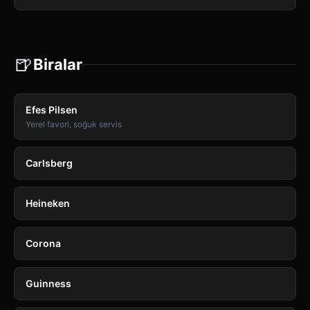
🍺
Biralar
Efes Pilsen
Yerel favori, soğuk servis
Carlsberg
Heineken
Corona
Guinness