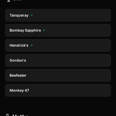
Tanqueray
↗
Bombay Sapphire
↗
Hendrick's
↗
Gordon's
Beefeater
Monkey 47