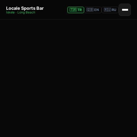
Locale Sports Bar
🇹🇷 TR
🇬🇧 EN
🇷🇺 RU
İskele · Long Beach