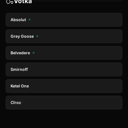
🍶
Votka
Absolut
↗
Grey Goose
↗
Belvedere
↗
Smirnoff
Ketel One
Cîroc