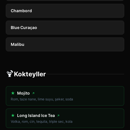
Chambord
Blue Curaçao
Malibu
🍹
Kokteyller
★
Mojito
↗
Rom, taze nane, lime suyu, şeker, soda
★
Long Island Ice Tea
↗
Votka, rom, cin, tequila, triple sec, kola