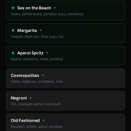
★
Sex on the Beach
↗
Votka, şeftali likörü, portakal suyu, cranberry
★
Margarita
↗
Tequila, triple sec, lime suyu, tuz
★
Aperol Spritz
↗
Aperol, prosecco, soda, portakal
Cosmopolitan
↗
Votka, triple sec, cranberry, lime
Negroni
↗
Cin, Campari, kırmızı vermouth
Old Fashioned
↗
Bourbon, bitters, şeker, portakal