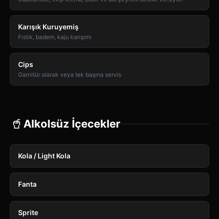
Karışık Kuruyemiş
Fıstık, badem, kaju karışımı
Cips
Garnitür olarak veya tek başına servis
🥤
Alkolsüz İçecekler
Kola / Light Kola
Fanta
Sprite