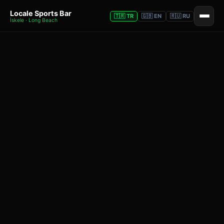
Locale Sports Bar
🇹🇷 TR
🇬🇧 EN
🇷🇺 RU
İskele · Long Beach