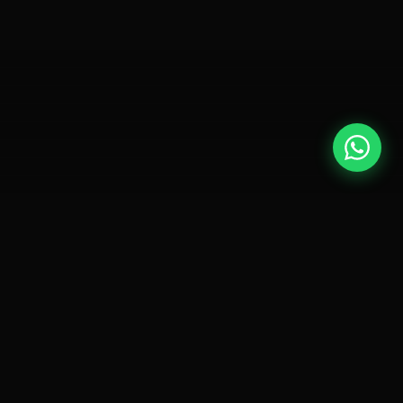
İskele’nin Tek
Sports Bar
Deneyimi
Long Beach’te arkadaşlarınla buluşabileceğin, maç
izleyebileceğin, eğlenebileceğin canlı bir bar