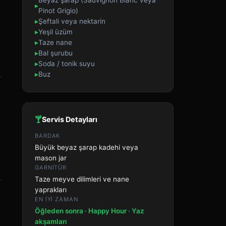
Beyaz şarap (Sauvignon Blanc veya
▸
Pinot Grigio)
▸
Şeftali veya nektarin
▸
Yeşil üzüm
▸
Taze nane
▸
Bal şurubu
▸
Soda / tonik suyu
▸
Buz
🍸
Servis Detayları
BARDAK
Büyük beyaz şarap kadehi veya
mason jar
GARNITÜR
Taze meyve dilimleri ve nane
yaprakları
EN IYI ZAMAN
Öğleden sonra · Happy Hour · Yaz
akşamları