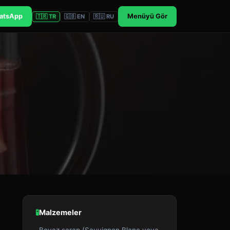
atsApp
Menüyü Gör
🇹🇷 TR
🇬🇧 EN
🇷🇺 RU
🧪
Malzemeler