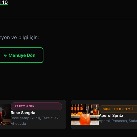
 10
yon ve bilgi için:
← Menüye Dön
PARTY & ŞIK
SUNSET KOKTEYLI
Rosé Sangria
Aperol Spritz
Rosé şarap (kuru), Taze çilek,
Aperol, Prosecco, Sod
Ahududu