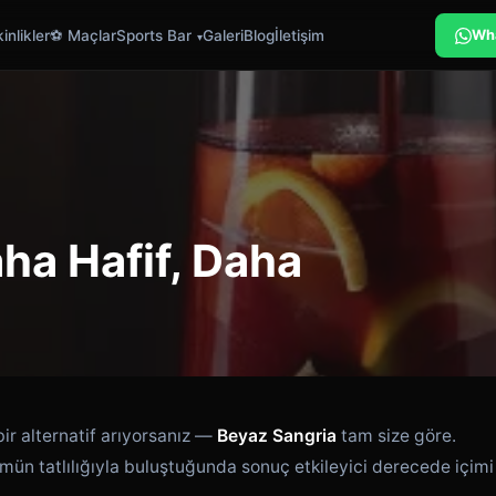
inlikler
⚽ Maçlar
Sports Bar
Galeri
Blog
İletişim
Wh
ha Hafif, Daha
bir alternatif arıyorsanız —
Beyaz Sangria
tam size göre.
zümün tatlılığıyla buluştuğunda sonuç etkileyici derecede içimi