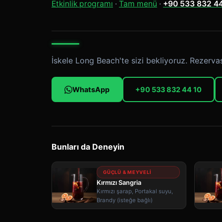
Etkinlik programı
·
Tam menü
·
+90 533 832 44
İskele Long Beach'te sizi bekliyoruz. Rezervas
WhatsApp
+90 533 832 44 10
Bunları da Deneyin
GÜÇLÜ & MEYVELI
Kırmızı Sangria
Kırmızı şarap, Portakal suyu,
Brandy (isteğe bağlı)