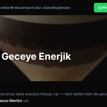
inlikler
⚽ Maçlar
Sports Bar
Galeri
Blog
İletişim
Wh
 Geceye Enerjik
ama biraz daha enerjiye ihtiyaç var — hem kafein hem de gec
esso Martini
var.