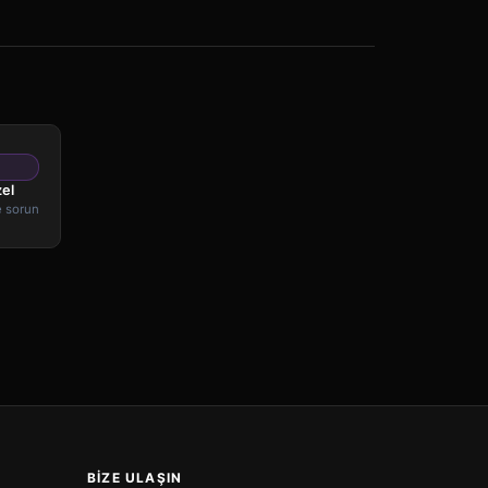
zel
e sorun
BIZE ULAŞIN