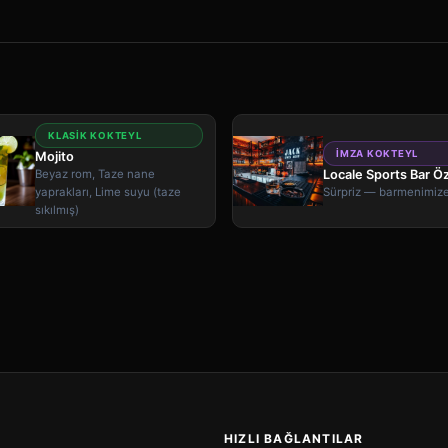
KLASIK KOKTEYL
İMZA KOKTEYL
Mojito
Beyaz rom, Taze nane
Locale Sports Bar Ö
yaprakları, Lime suyu (taze
Sürpriz — barmenimiz
sıkılmış)
HIZLI BAĞLANTILAR