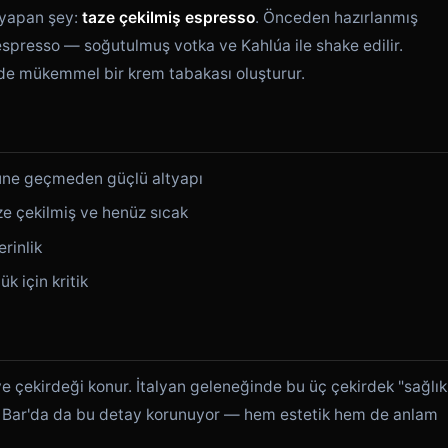
l yapan şey:
taze çekilmiş espresso
. Önceden hazırlanmış
 espresso — soğutulmuş votka ve Kahlúa ile shake edilir.
de mükemmel bir krem tabakası oluşturur.
üne geçmeden güçlü altyapı
aze çekilmiş ve henüz sıcak
rinlik
 için kritik
 çekirdeği konur. İtalyan geleneğinde bu üç çekirdek "sağlık
ts Bar'da da bu detay korunuyor — hem estetik hem de anlam