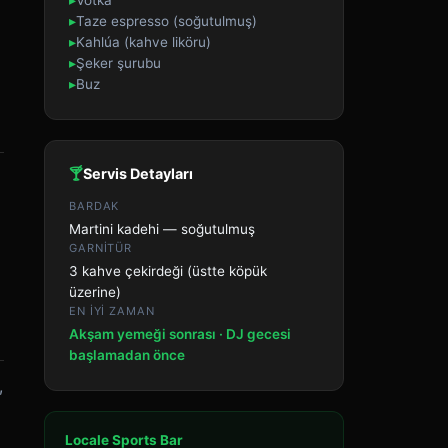
▸
Votka
▸
Taze espresso (soğutulmuş)
▸
Kahlúa (kahve liköru)
▸
Şeker şurubu
▸
Buz
🍸
Servis Detayları
BARDAK
Martini kadehi — soğutulmuş
GARNITÜR
3 kahve çekirdeği (üstte köpük
üzerine)
EN IYI ZAMAN
Akşam yemeği sonrası · DJ gecesi
başlamadan önce
,
Locale Sports Bar