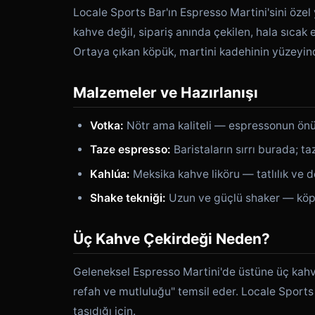
Locale Sports Bar'ın Espresso Martini'sini öze
kahve değil, sipariş anında çekilen, hala sıcak
Ortaya çıkan köpük, martini kadehinin yüzeyin
Malzemeler ve Hazırlanışı
Votka:
Nötr ama kaliteli — espressonun ön
Taze espresso:
Baristaların sırrı burada; t
Kahlúa:
Meksika kahve liköru — tatlılık ve de
Shake tekniği:
Uzun ve güçlü shaker — köpük
Üç Kahve Çekirdeği Neden?
Geleneksel Espresso Martini'de üstüne üç kahve
refah ve mutluluğu" temsil eder. Locale Spor
taşıdığı için.