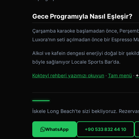
Gece Programıyla Nasıl Eşleşir?
Çarşamba karaoke başlamadan önce, Perşem
Luxora'nın seti açılmadan önce bir Espresso Ma
Alkol ve kafein dengesi enerjiyi doğal bir şekil
böyle sağlanıyor Locale Sports Bar'da.
Kokteyl rehberi yazımızı okuyun
·
Tam menü
·
+
İskele Long Beach'te sizi bekliyoruz. Rezervas
WhatsApp
+90 533 832 44 10