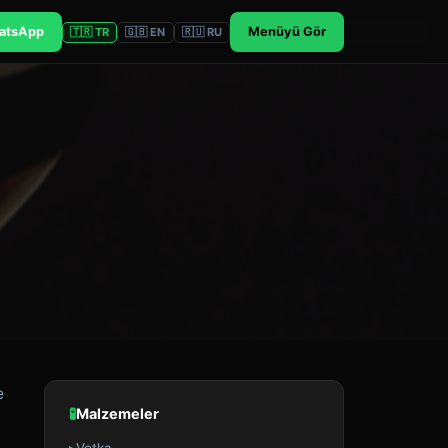
atsApp
Menüyü Gör
🇹🇷 TR
🇬🇧 EN
🇷🇺 RU
e
🧪
Malzemeler