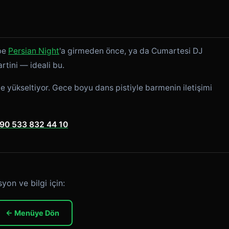
be
Persian Night
'a girmeden önce, ya da Cumartesi DJ
rtini — ideali bu.
de yükseltiyor. Gece boyu dans pistiyle barmenin iletişimi
90 533 832 44 10
yon ve bilgi için:
← Menüye Dön