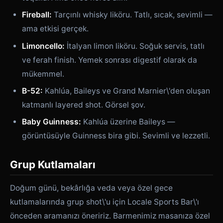
Fireball:
Tarçınlı whisky liköru. Tatlı, sıcak, sevimli —
ama etkisi gerçek.
Limoncello:
İtalyan limon liköru. Soğuk servis, tatlı
ve ferah finish. Yemek sonrası digestif olarak da
mükemmel.
B-52:
Kahlúa, Baileys ve Grand Marnier\'den oluşan
katmanlı layered shot. Görsel şov.
Baby Guinness:
Kahlúa üzerine Baileys —
görüntüsüyle Guinness bira gibi. Sevimli ve lezzetli.
Grup Kutlamaları
Doğum günü, bekârlığa veda veya özel gece
kutlamalarında grup shot\'u için Locale Sports Bar\'ı
önceden aramanızı öneririz. Barmenimiz masanıza özel