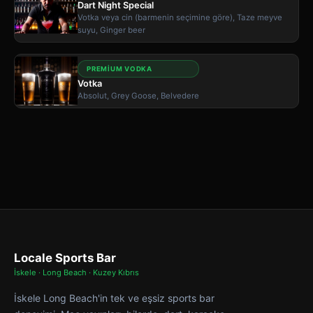
Dart Night Special
Votka veya cin (barmenin seçimine göre), Taze meyve
suyu, Ginger beer
PREMIUM VODKA
Votka
Absolut, Grey Goose, Belvedere
Locale Sports Bar
İskele · Long Beach · Kuzey Kıbrıs
İskele Long Beach'in tek ve eşsiz sports bar