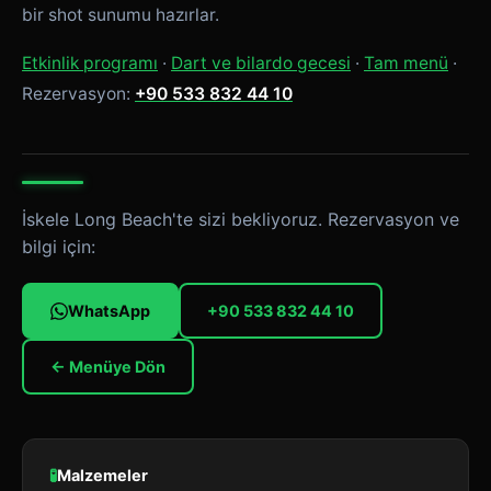
bir shot sunumu hazırlar.
Etkinlik programı
·
Dart ve bilardo gecesi
·
Tam menü
·
Rezervasyon:
+90 533 832 44 10
İskele Long Beach'te sizi bekliyoruz. Rezervasyon ve
bilgi için:
WhatsApp
+90 533 832 44 10
← Menüye Dön
🧪
Malzemeler