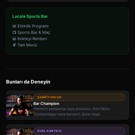
Locale Sports Bar
📅 Etkinlik Programı
📺 Sports Bar & Maç
📖 Kokteyl Rehberi
🍹 Tam Menü
Bunları da Deneyin
ŞAMPIYONLUK
Bar Champion
Premium şampanya veya prosecco, Altın liköru
(Goldschläger veya benzeri), Şeker küpü
ÖZEL KOKTEYL