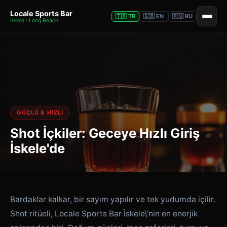
Locale Sports Bar
🇹🇷 TR
🇬🇧 EN
🇷🇺 RU
İskele · Long Beach
GÜÇLÜ & HIZLI
Shot İçkiler: Geceye Hızlı Giriş
İskele'de
Bardaklar kalkar, bir sayım yapılır ve tek yudumda içilir.
Shot ritüeli, Locale Sports Bar İskele\'nin en enerjik