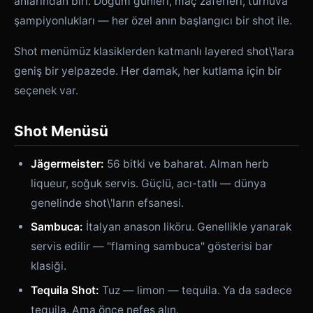
anlarından biri. Doğum günleri, maç zaferleri, turnuva
şampiyonlukları — her özel anın başlangıcı bir shot ile.
Shot menümüz klasiklerden katmanlı layered shot\'lara
geniş bir yelpazede. Her damak, her kutlama için bir
seçenek var.
Shot Menüsü
Jägermeister:
56 bitki ve baharat. Alman herb
liqueur, soğuk servis. Güçlü, acı-tatlı — dünya
genelinde shot\'ların efsanesi.
Sambuca:
İtalyan anason liköru. Genellikle yanarak
servis edilir — "flaming sambuca" gösterisi bar
klasiği.
Tequila Shot:
Tuz — limon — tequila. Ya da sadece
tequila. Ama önce nefes alın.