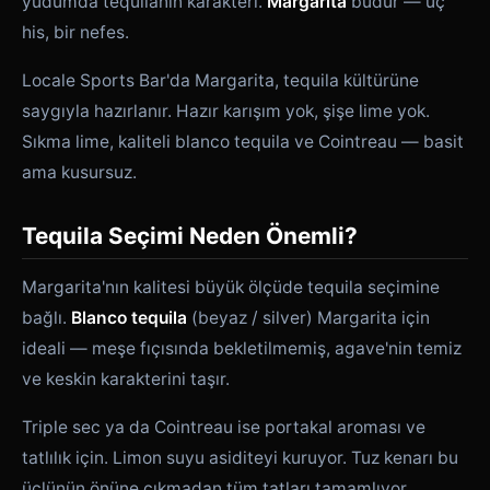
yudumda tequilanın karakteri.
Margarita
budur — üç
his, bir nefes.
Locale Sports Bar'da Margarita, tequila kültürüne
saygıyla hazırlanır. Hazır karışım yok, şişe lime yok.
Sıkma lime, kaliteli blanco tequila ve Cointreau — basit
ama kusursuz.
Tequila Seçimi Neden Önemli?
Margarita'nın kalitesi büyük ölçüde tequila seçimine
bağlı.
Blanco tequila
(beyaz / silver) Margarita için
ideali — meşe fıçısında bekletilmemiş, agave'nin temiz
ve keskin karakterini taşır.
Triple sec ya da Cointreau ise portakal aroması ve
tatlılık için. Limon suyu asiditeyi kuruyor. Tuz kenarı bu
üçlünün önüne çıkmadan tüm tatları tamamlıyor.