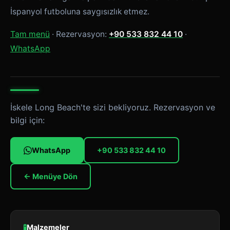
İspanyol futboluna saygısızlık etmez.
Tam menü
· Rezervasyon:
+90 533 832 44 10
·
WhatsApp
İskele Long Beach'te sizi bekliyoruz. Rezervasyon ve
bilgi için:
WhatsApp
+90 533 832 44 10
← Menüye Dön
🧪
Malzemeler