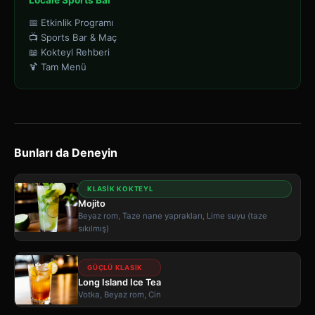
Locale Sports Bar
📅 Etkinlik Programı
📺 Sports Bar & Maç
📖 Kokteyl Rehberi
🍹 Tam Menü
Bunları da Deneyin
KLASIK KOKTEYL
Mojito
Beyaz rom, Taze nane yaprakları, Lime suyu (taze
sıkılmış)
GÜÇLÜ KLASIK
Long Island Ice Tea
Votka, Beyaz rom, Cin