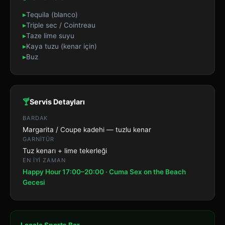
▸
Tequila (blanco)
▸
Triple sec / Cointreau
▸
Taze lime suyu
▸
Kaya tuzu (kenar için)
▸
Buz
🍸
Servis Detayları
BARDAK
Margarita / Coupe kadehi — tuzlu kenar
GARNITÜR
Tuz kenarı + lime tekerleği
EN IYI ZAMAN
Happy Hour 17:00–20:00 · Cuma Sex on the Beach
Gecesi