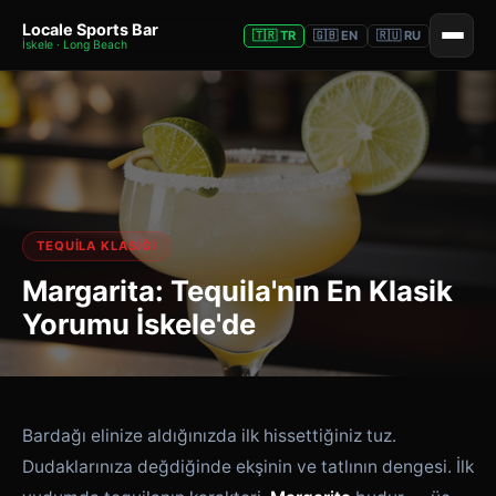
Locale Sports Bar
🇹🇷 TR
🇬🇧 EN
🇷🇺 RU
İskele · Long Beach
TEQUILA KLASIĞI
Margarita: Tequila'nın En Klasik
Yorumu İskele'de
Bardağı elinize aldığınızda ilk hissettiğiniz tuz.
Dudaklarınıza değdiğinde ekşinin ve tatlının dengesi. İlk