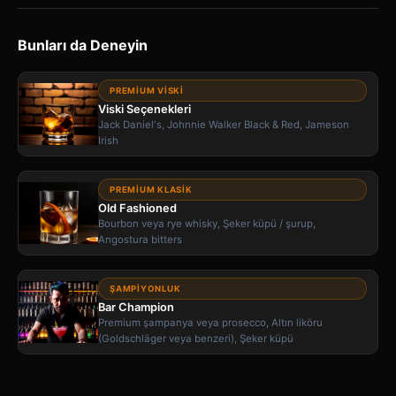
Bunları da Deneyin
PREMIUM VISKI
Viski Seçenekleri
Jack Daniel's, Johnnie Walker Black & Red, Jameson
Irish
PREMIUM KLASIK
Old Fashioned
Bourbon veya rye whisky, Şeker küpü / şurup,
Angostura bitters
ŞAMPIYONLUK
Bar Champion
Premium şampanya veya prosecco, Altın liköru
(Goldschläger veya benzeri), Şeker küpü