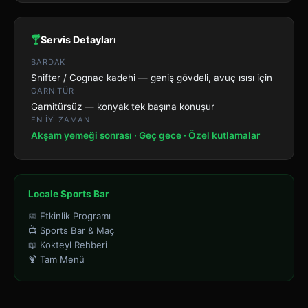
🍸
Servis Detayları
BARDAK
Snifter / Cognac kadehi — geniş gövdeli, avuç ısısı için
GARNITÜR
Garnitürsüz — konyak tek başına konuşur
EN IYI ZAMAN
Akşam yemeği sonrası · Geç gece · Özel kutlamalar
Locale Sports Bar
📅 Etkinlik Programı
📺 Sports Bar & Maç
📖 Kokteyl Rehberi
🍹 Tam Menü