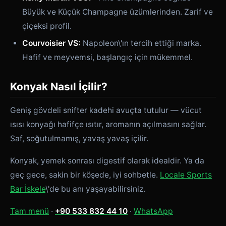
Büyük ve Küçük Champagne üzümlerinden. Zarif ve
çiçeksi profil.
Courvoisier VS:
Napoleon\'ın tercih ettiği marka.
Hafif ve meyvemsi, başlangıç için mükemmel.
Konyak Nasıl İçilir?
Geniş gövdeli snifter kadehi avuçta tutulur — vücut
ısısı konyağı hafifçe ısıtır, aromanın açılmasını sağlar.
Saf, soğutulmamış, yavaş yavaş içilir.
Konyak, yemek sonrası digestif olarak idealdir. Ya da
geç gece, sakin bir köşede, iyi sohbetle.
Locale Sports
Bar İskele
\'de bu anı yaşayabilirsiniz.
Tam menü
·
+90 533 832 44 10
·
WhatsApp