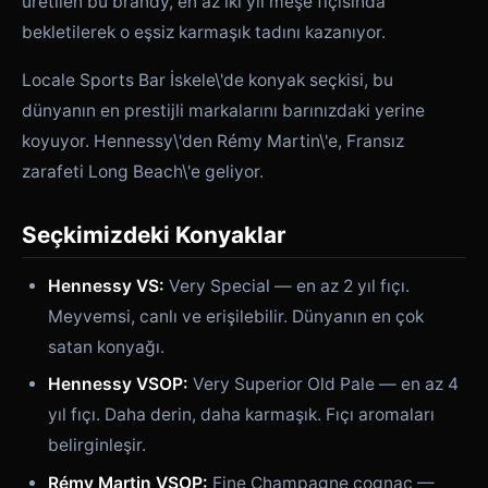
üretilen bu brandy, en az iki yıl meşe fıçısında
bekletilerek o eşsiz karmaşık tadını kazanıyor.
Locale Sports Bar İskele\'de konyak seçkisi, bu
dünyanın en prestijli markalarını barınızdaki yerine
koyuyor. Hennessy\'den Rémy Martin\'e, Fransız
zarafeti Long Beach\'e geliyor.
Seçkimizdeki Konyaklar
Hennessy VS:
Very Special — en az 2 yıl fıçı.
Meyvemsi, canlı ve erişilebilir. Dünyanın en çok
satan konyağı.
Hennessy VSOP:
Very Superior Old Pale — en az 4
yıl fıçı. Daha derin, daha karmaşık. Fıçı aromaları
belirginleşir.
Rémy Martin VSOP:
Fine Champagne cognac —