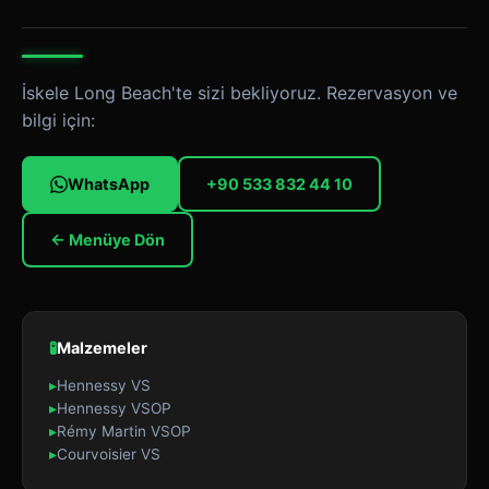
İskele Long Beach'te sizi bekliyoruz. Rezervasyon ve
bilgi için:
WhatsApp
+90 533 832 44 10
← Menüye Dön
🧪
Malzemeler
▸
Hennessy VS
▸
Hennessy VSOP
▸
Rémy Martin VSOP
▸
Courvoisier VS