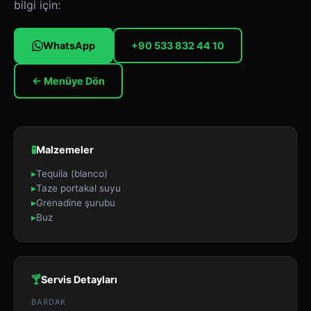
bilgi için:
WhatsApp
+90 533 832 44 10
← Menüye Dön
🧪
Malzemeler
▸
Tequila (blanco)
▸
Taze portakal suyu
▸
Grenadine şurubu
▸
Buz
🍸
Servis Detayları
BARDAK