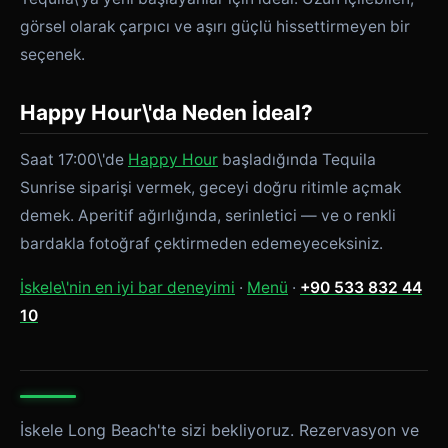
görsel olarak çarpıcı ve aşırı güçlü hissettirmeyen bir
seçenek.
Happy Hour\'da Neden İdeal?
Saat 17:00\'de
Happy Hour
başladığında Tequila
Sunrise siparişi vermek, geceyi doğru ritimle açmak
demek. Aperitif ağırlığında, serinletici — ve o renkli
bardakla fotoğraf çektirmeden edemeyeceksiniz.
İskele\'nin en iyi bar deneyimi
·
Menü
·
+90 533 832 44
10
İskele Long Beach'te sizi bekliyoruz. Rezervasyon ve