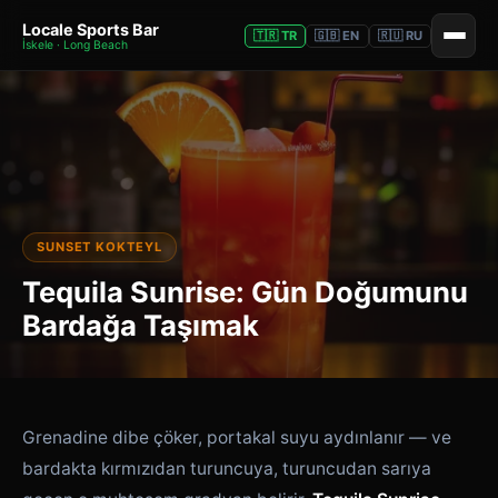
Locale Sports Bar
🇹🇷 TR
🇬🇧 EN
🇷🇺 RU
İskele · Long Beach
SUNSET KOKTEYL
Tequila Sunrise: Gün Doğumunu
Bardağa Taşımak
Grenadine dibe çöker, portakal suyu aydınlanır — ve
bardakta kırmızıdan turuncuya, turuncudan sarıya