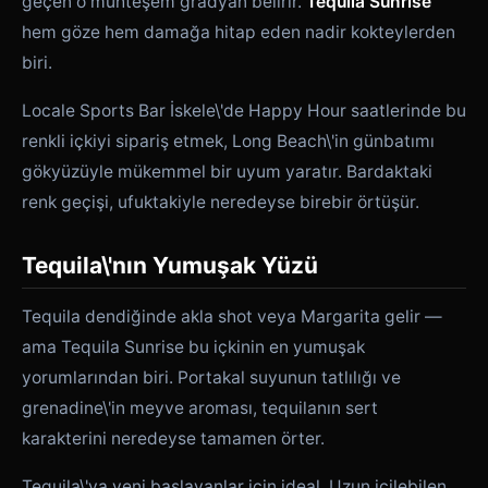
geçen o muhteşem gradyan belirir.
Tequila Sunrise
hem göze hem damağa hitap eden nadir kokteylerden
biri.
Locale Sports Bar İskele\'de Happy Hour saatlerinde bu
renkli içkiyi sipariş etmek, Long Beach\'in günbatımı
gökyüzüyle mükemmel bir uyum yaratır. Bardaktaki
renk geçişi, ufuktakiyle neredeyse birebir örtüşür.
Tequila\'nın Yumuşak Yüzü
Tequila dendiğinde akla shot veya Margarita gelir —
ama Tequila Sunrise bu içkinin en yumuşak
yorumlarından biri. Portakal suyunun tatlılığı ve
grenadine\'in meyve aroması, tequilanın sert
karakterini neredeyse tamamen örter.
Tequila\'ya yeni başlayanlar için ideal. Uzun içilebilen,