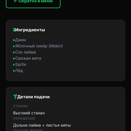
← Обратно в меню
🧪
Ингредиенты
▸
Джин
▸
Яблочный ликёр (Midori)
▸
Сок лайма
▸
Свежая мята
▸
Sprite
▸
Лёд
🍸
Детали подачи
СТАКАН
Высокий стакан
УКРАШЕНИЕ
Дольки лайма + листья мяты
ЛУЧШЕЕ ВРЕМЯ