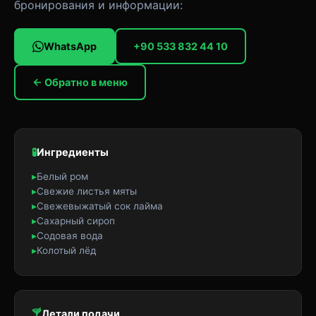
бронирования и информации:
WhatsApp
+90 533 832 44 10
← Обратно в меню
🧪
Ингредиенты
▸
Белый ром
▸
Свежие листья мяты
▸
Свежевыжатый сок лайма
▸
Сахарный сироп
▸
Содовая вода
▸
Колотый лёд
🍸
Детали подачи