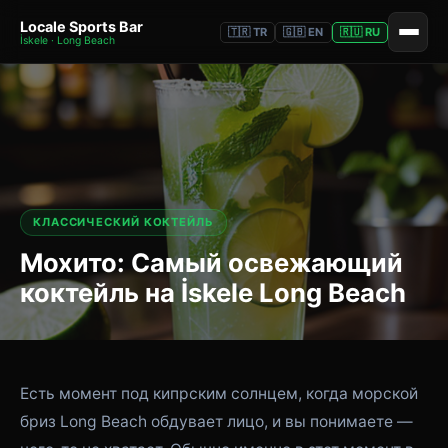
Locale Sports Bar
🇹🇷 TR
🇬🇧 EN
🇷🇺 RU
İskele · Long Beach
КЛАССИЧЕСКИЙ КОКТЕЙЛЬ
Мохито: Самый освежающий
коктейль на İskele Long Beach
Есть момент под кипрским солнцем, когда морской
бриз Long Beach обдувает лицо, и вы понимаете —