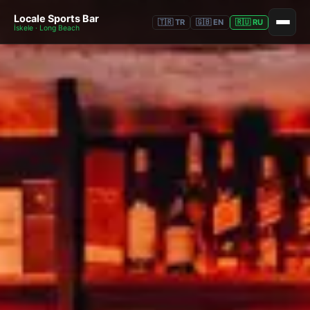
Locale Sports Bar
🇹🇷 TR
🇬🇧 EN
🇷🇺 RU
İskele · Long Beach