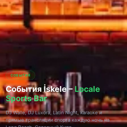
СОБЫТИЯ
События İskele –
Locale
Sports Bar
DJ Walle, DJ Luxora, Latin Night, karaoke и
прямые трансляции спорта каждую ночь на