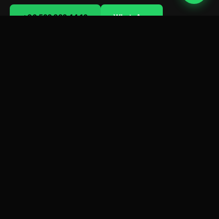
+90 533 832 44 10
WhatsApp
🎧
🎤
5+
Ср
DJ-ночей в неделю
Karaoke Night
📺
🆓
HD
ВХОД
Большие экраны
Бесплатный каждую
ночь