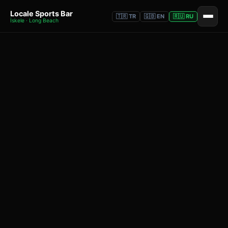
Locale Sports Bar
🇹🇷 TR
🇬🇧 EN
🇷🇺 RU
İskele · Long Beach