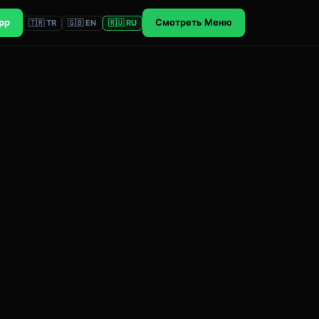
pp
Смотреть Меню
🇹🇷 TR
🇬🇧 EN
🇷🇺 RU