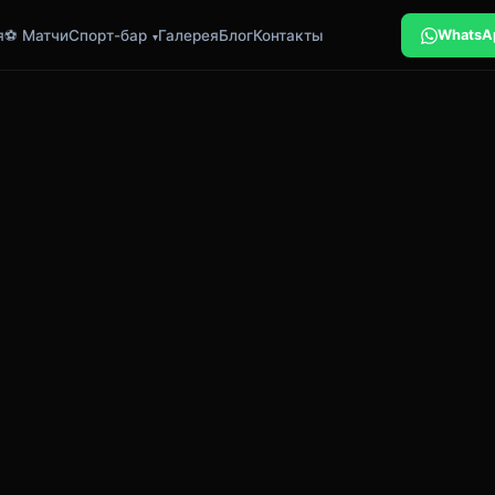
я
⚽ Матчи
Спорт-бар
Галерея
Блог
Контакты
WhatsA