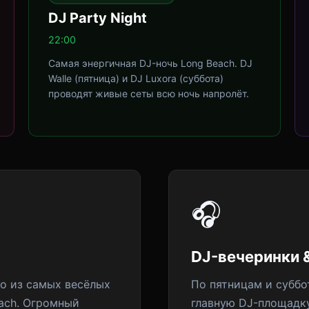
DJ Party Night
22:00
Самая энергичная DJ-ночь Long Beach. DJ
Walle (пятница) и DJ Luxora (суббота)
проводят живые сеты всю ночь напролёт.
🎧
DJ-вечеринки 
но из самых весёлых
По пятницам и суббо
each. Огромный
главную DJ-площадку