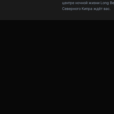
центре ночной жизни Long B
Северного Кипра ждёт вас.
БЫСТРЫЕ ССЫЛКИ
Главная
PDF-меню
События
Спорт-бар
Бильярд и Дартс