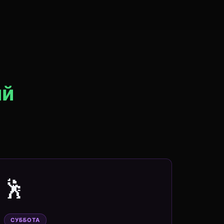
ий
🕺
СУББОТА