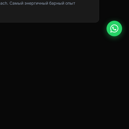
each. Самый энергичный барный опыт
НАЙДИТЕ НАС
Instagram
Facebook
Tripadvisor
Google Maps
Royal Cd, Royal Life Residence
,
Yeni