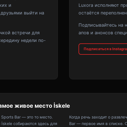
ких и
Luxora исполняют пр
 друзьями выйти на
остаётся переполнен
Подписывайтесь на н
чкой встречи для
апов и анонсов спец
е середину недели по-
Подписаться в Instagr
амое живое место İskele
 Sports Bar — это то место.
Когда речь заходит о развлеч
 İskele собираются здесь для
Bar — первое имя в списке. 