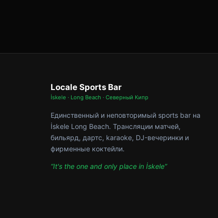
Locale Sports Bar
İskele · Long Beach · Северный Кипр
Единственный и неповторимый sports bar на
İskele Long Beach. Трансляции матчей,
бильярд, дартс, karaoke, DJ-вечеринки и
фирменные коктейли.
“It's the one and only place in İskele”