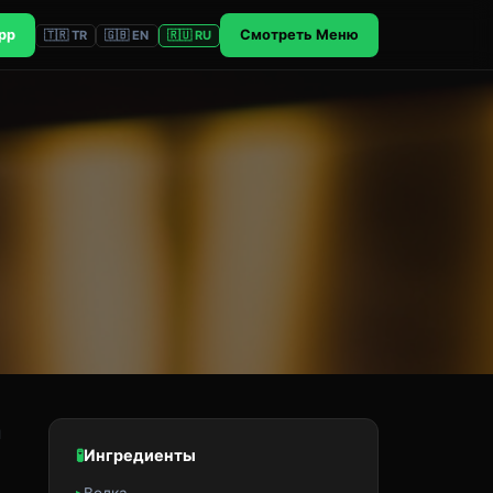
pp
Смотреть Меню
🇹🇷 TR
🇬🇧 EN
🇷🇺 RU
й
🧪
Ингредиенты