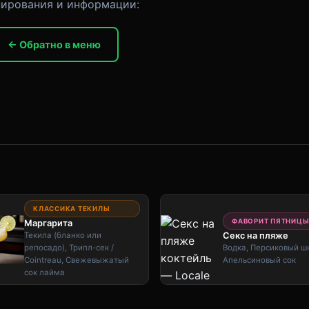
онирования и информации:
← Обратно в меню
КЛАССИКА ТЕКИЛЫ
ФАВОРИТ ПЯТНИЦ
Маргарита
Текила (бланко или
Секс на пляже
репосадо), Трипл-сек /
Водка, Персиковый ш
Cointreau, Свежевыжатый
Апельсиновый сок
сок лайма