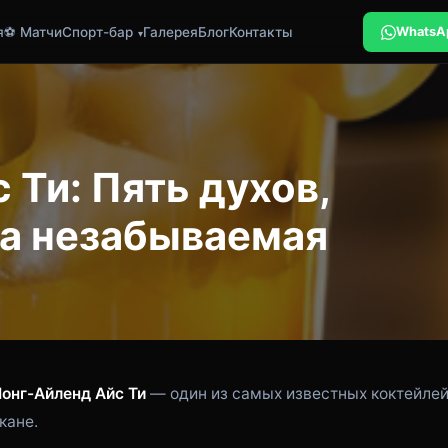
я
⚽ Матчи
Спорт-бар
Галерея
Блог
Контакты
WhatsA
 Ти: Пять духов,
на незабываемая
онг-Айленд Айс Ти
— один из самых известных коктейле
кане.