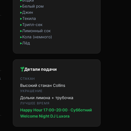
▸
Водка
▸
Белый ром
▸
Джин
▸
Текила
▸
Трипл-сек
▸
Лимонный сок
▸
Кола (немного)
▸
Лёд
🍸
Детали подачи
s
СТАКАН
Высокий стакан Collins
УКРАШЕНИЕ
Дольки лимона + трубочка
ЛУЧШЕЕ ВРЕМЯ
Happy Hour 17:00–20:00 · Субботний
Welcome Night DJ Luxora