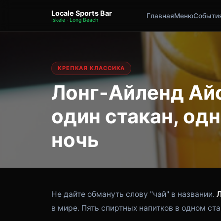
Locale Sports Bar
Главная
Меню
Событи
İskele · Long Beach
КРЕПКАЯ КЛАССИКА
Лонг-Айленд Айс
один стакан, од
ночь
Не дайте обмануть слову "чай" в названии.
Л
в мире. Пять спиртных напитков в одном ста