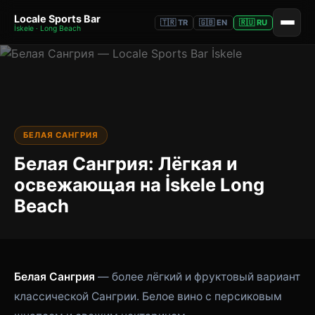
Locale Sports Bar
🇹🇷 TR
🇬🇧 EN
🇷🇺 RU
İskele · Long Beach
БЕЛАЯ САНГРИЯ
Белая Сангрия: Лёгкая и
освежающая на İskele Long
Beach
Белая Сангрия
— более лёгкий и фруктовый вариант
классической Сангрии. Белое вино с персиковым