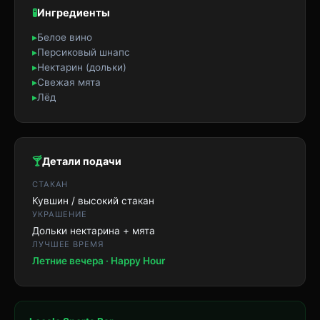
🧪
Ингредиенты
▸
Белое вино
▸
Персиковый шнапс
▸
Нектарин (дольки)
▸
Свежая мята
▸
Лёд
🍸
Детали подачи
СТАКАН
Кувшин / высокий стакан
УКРАШЕНИЕ
Дольки нектарина + мята
ЛУЧШЕЕ ВРЕМЯ
Летние вечера · Happy Hour