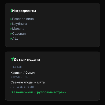
🧪
Ингредиенты
▸
Розовое вино
▸
Клубника
▸
Малина
▸
Содовая
▸
Лёд
🍸
Детали подачи
СТАКАН
Кувшин / бокал
УКРАШЕНИЕ
Свежие ягоды + мята
ЛУЧШЕЕ ВРЕМЯ
DJ-вечеринки · Групповые встречи