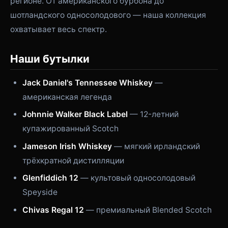
регионе. От американского бурбона до
шотландского односолодового — наша коллекция
охватывает весь спектр.
Наши бутылки
Jack Daniel's Tennessee Whiskey
—
американская легенда
Johnnie Walker Black Label
— 12-летний
купажированный Scotch
Jameson Irish Whiskey
— мягкий ирландский
трёхкратной дистилляции
Glenfiddich 12
— культовый односолодовый
Speyside
Chivas Regal 12
— премиальный Blended Scotch