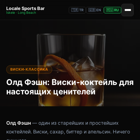
Locale Sports Bar
🇹🇷 TR
🇬🇧 EN
🇷🇺 RU
İskele · Long Beach
ВИСКИ-КЛАССИКА
Олд Фэшн: Виски-коктейль для
настоящих ценителей
Олд Фэшн
— один из старейших и простейших
коктейлей. Виски, сахар, биттер и апельсин. Ничего