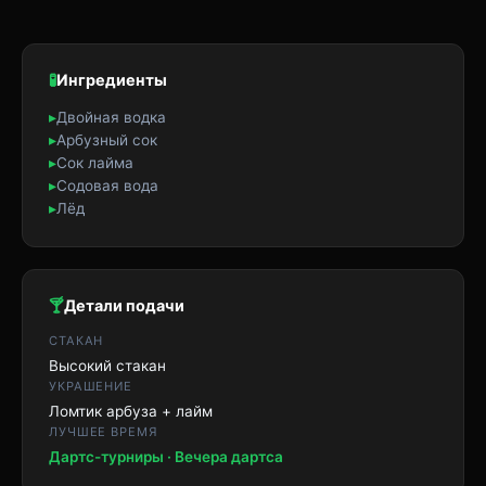
🧪
Ингредиенты
▸
Двойная водка
▸
Арбузный сок
▸
Сок лайма
▸
Содовая вода
▸
Лёд
🍸
Детали подачи
СТАКАН
Высокий стакан
УКРАШЕНИЕ
Ломтик арбуза + лайм
ЛУЧШЕЕ ВРЕМЯ
Дартс-турниры · Вечера дартса