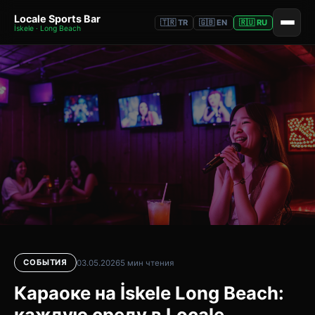
Locale Sports Bar
🇹🇷 TR
🇬🇧 EN
🇷🇺 RU
İskele · Long Beach
СОБЫТИЯ
03.05.2026
5 мин чтения
Караоке на İskele Long Beach:
каждую среду в Locale