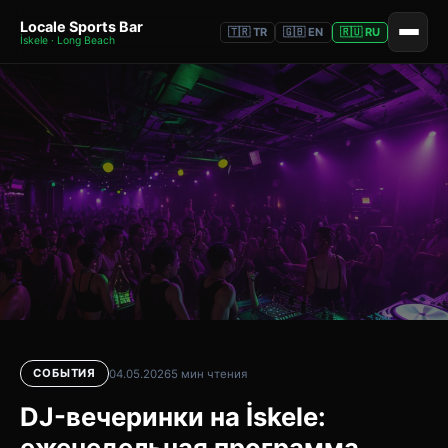
Locale Sports Bar
🇹🇷 TR
🇬🇧 EN
🇷🇺 RU
İskele · Long Beach
СОБЫТИЯ
04.05.2026
5 мин чтения
DJ-вечеринки на İskele:
еженедельная программа