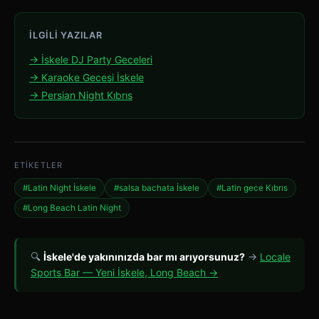
İLGILI YAZILAR
→ İskele DJ Party Geceleri
→ Karaoke Gecesi İskele
→ Persian Night Kıbrıs
ETIKETLER
#Latin Night İskele
#salsa bachata İskele
#Latin gece Kıbrıs
#Long Beach Latin Night
🔍
İskele'de yakınınızda bar mı arıyorsunuz?
→
Locale
Sports Bar — Yeni İskele, Long Beach →