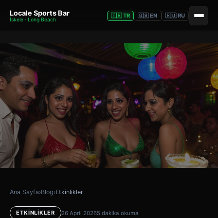
Locale Sports Bar
🇹🇷 TR
🇬🇧 EN
🇷🇺 RU
İskele · Long Beach
Ana Sayfa
›
Blog
›
Etkinlikler
ETKINLIKLER
26 April 2026
5 dakika okuma