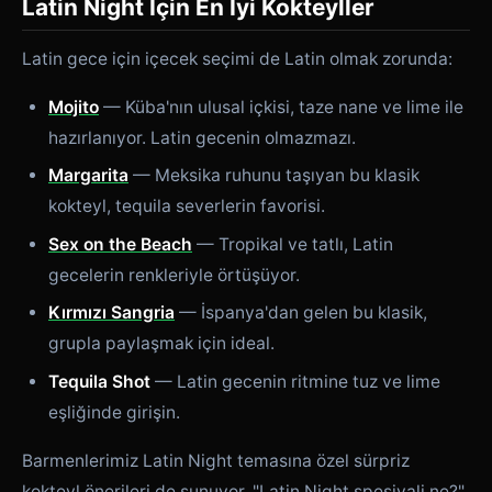
Latin Night İçin En İyi Kokteyller
Latin gece için içecek seçimi de Latin olmak zorunda:
Mojito
— Küba'nın ulusal içkisi, taze nane ve lime ile
hazırlanıyor. Latin gecenin olmazmazı.
Margarita
— Meksika ruhunu taşıyan bu klasik
kokteyl, tequila severlerin favorisi.
Sex on the Beach
— Tropikal ve tatlı, Latin
gecelerin renkleriyle örtüşüyor.
Kırmızı Sangria
— İspanya'dan gelen bu klasik,
grupla paylaşmak için ideal.
Tequila Shot
— Latin gecenin ritmine tuz ve lime
eşliğinde girişin.
Barmenlerimiz Latin Night temasına özel sürpriz
kokteyl önerileri de sunuyor. "Latin Night spesiyali ne?"