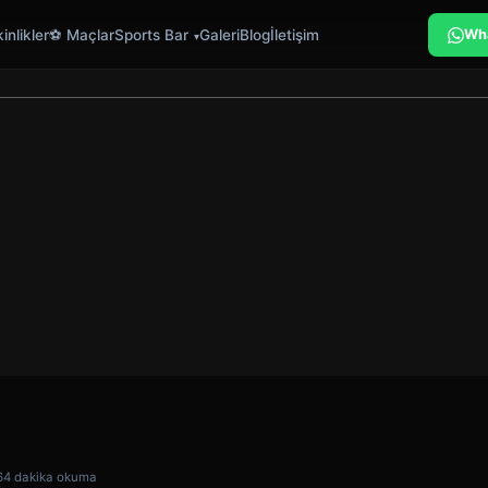
inlikler
⚽ Maçlar
Sports Bar
Galeri
Blog
İletişim
Wh
6
4 dakika okuma