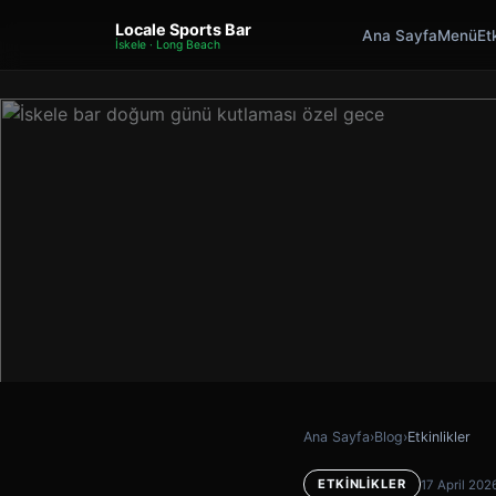
Locale Sports Bar
Ana Sayfa
Menü
Etk
İskele · Long Beach
Ana Sayfa
›
Blog
›
Etkinlikler
ETKINLIKLER
17 April 202