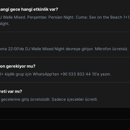
angi gece hangi etkinlik var?
 Walle Mixed. Perşembe: Persian Night. Cuma: Sex on the Beach 1+1
ight.
ra 22:00'de DJ Walle Mixed Night devreye giriyor. Mikrofon ücretsiz.
yon gerekiyor mu?
 6+ kişilik grup için WhatsApp'tan +90 533 832 44 10'a yazın.
reti var mı?
gecelerine giriş ücretsizdir. Sadece içecekler ücretli.