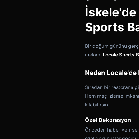
İskele'd
Sports B
Bir doğum gününü gerçe
mekan.
Locale Sports B
Neden Locale'd
Sıradan bir restorana 
Hem maç izleme imkanı,
kılabilirsin.
Özel Dekorasyon
Önceden haber verirsen 
özel dokunuşlar geceyi