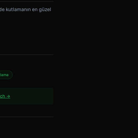
de kutlamanın en güzel
utlama
ach →