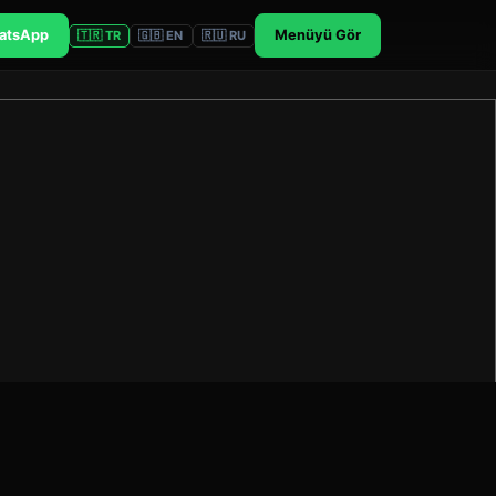
atsApp
Menüyü Gör
🇹🇷 TR
🇬🇧 EN
🇷🇺 RU