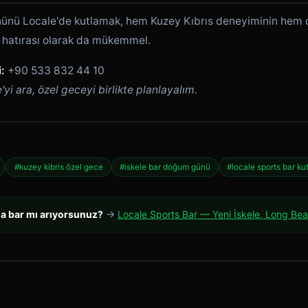
nünü Locale'de kutlamak, hem Kuzey Kıbrıs deneyiminin hem 
l hatırası olarak da mükemmel.
:
+90 533 832 44 10
i ara, özel geceyi birlikte planlayalım.
#kuzey kibris özel gece
#iskele bar doğum günü
#locale sports bar k
da bar mı arıyorsunuz?
→
Locale Sports Bar — Yeni İskele, Long Be