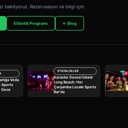
zi bekliyoruz. Rezervasyon ve bilgi için:
Etkinlik Programı
← Blog
ETKINLIKLER
R
Karaoke Gecesi İskele
arlığa Veda
Long Beach: Her
e Sports
Çarşamba Locale Sports
e Gece
Bar'da