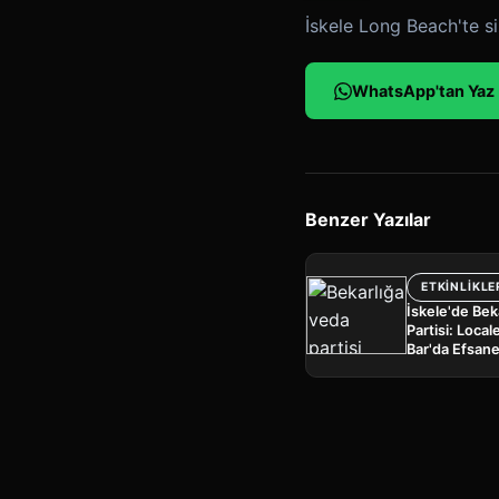
İskele Long Beach'te si
WhatsApp'tan Yaz
Benzer Yazılar
ETKINLIKLE
İskele'de Bek
Partisi: Local
Bar'da Efsan