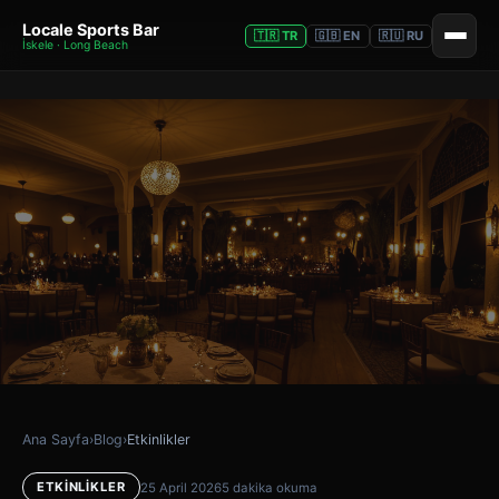
Locale Sports Bar
🇹🇷 TR
🇬🇧 EN
🇷🇺 RU
İskele · Long Beach
Ana Sayfa
›
Blog
›
Etkinlikler
ETKINLIKLER
25 April 2026
5 dakika okuma