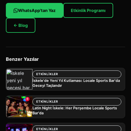
WhatsApp'tan Yaz
Etkinlik Programı
← Blog
Benzer Yazılar
ETKINLIKLER
İskele'de Yeni Yıl Kutlaması: Locale Sports Bar'da
Geceyi Taçlandır
ETKINLIKLER
Latin Night İskele: Her Perşembe Locale Sports
Bar'da
ETKINLIKLER