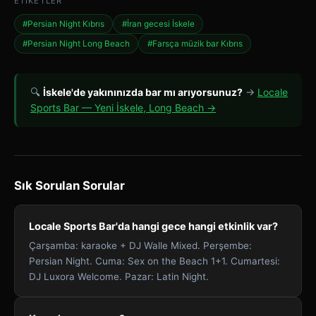
ETIKETLER
#Persian Night Kıbrıs
#İran gecesi İskele
#Persian Night Long Beach
#Farsça müzik bar Kıbrıs
🔍
İskele'de yakınınızda bar mı arıyorsunuz?
→
Locale
Sports Bar — Yeni İskele, Long Beach →
Sık Sorulan Sorular
Locale Sports Bar'da hangi gece hangi etkinlik var?
Çarşamba: karaoke + DJ Walle Mixed. Perşembe:
Persian Night. Cuma: Sex on the Beach 1+1. Cumartesi:
DJ Luxora Welcome. Pazar: Latin Night.