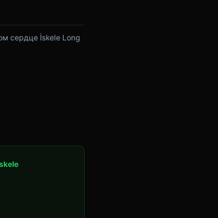
мом сердце İskele Long
skele