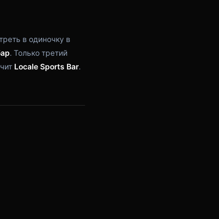
треть в одиночку в
бар
. Только третий
ачит
Locale Sports Bar
.