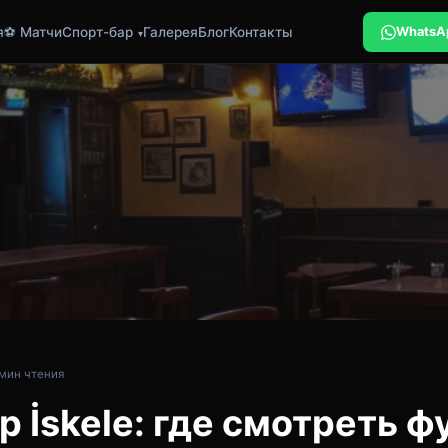
я
⚽ Матчи
Спорт-бар
Галерея
Блог
Контакты
WhatsA
 мин чтения
 İskele: где смотреть ф