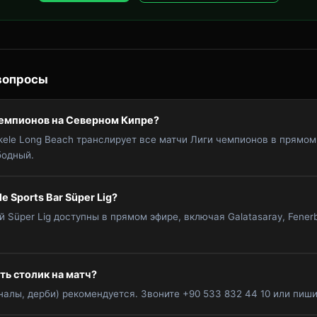
вопросы
чемпионов на Северном Кипре?
İskele Long Beach транслирует все матчи Лиги чемпионов в прямо
бодный.
e Sports Bar Süper Lig?
й Süper Lig доступны в прямом эфире, включая Galatasaray, Fenerb
ть столик на матч?
налы, дерби) рекомендуется. Звоните +90 533 832 44 10 или пиши