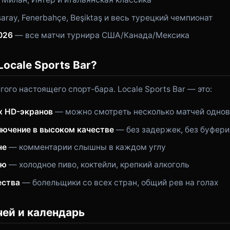
aray, Fenerbahçe, Beşiktaş и весь турецкий чемпионат
026
— все матчи турнира США/Канада/Мексика
ocale Sports Bar?
гого настоящего спорт-бара. Locale Sports Bar — это:
х HD-экранов
— можно смотреть несколько матчей одно
лючение в высоком качестве
— без задержек, без буфер
не
— комментарии слышны в каждом углу
ню
— холодное пиво, коктейли, крепкий алкоголь
ества
— болельщики со всех стран, общий рев на голах
чей и календарь