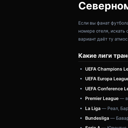
Северно
Если вы фанат футбола
номере отеля, искать 
вариант даёт ту атмос
Какие лиги тран
UEFA Champions L
UEFA Europa Leagu
UEFA Conference L
Premier League
— в
La Liga
— Реал, Бар
Bundesliga
— Бавар
Serie A
— Ювентус, 