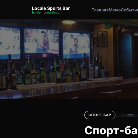
Locale Sports Bar
Главная
Меню
Событи
İskele · Long Beach
СПОРТ-БАР
05.05.2026
6
Спорт-бар