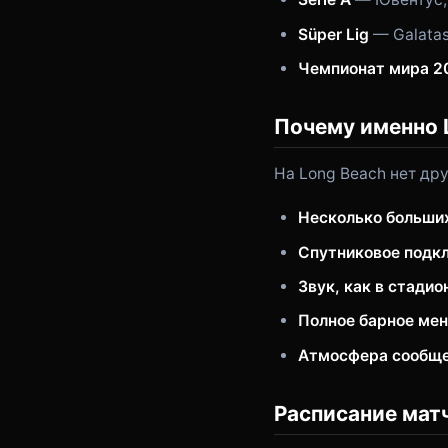
Süper Lig
— Galatas
Чемпионат мира 2
Почему именно L
На Long Beach нет дру
Несколько больши
Спутниковое подк
Звук, как в стадио
Полное барное ме
Атмосфера сообщ
Расписание мат