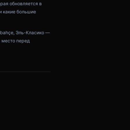
орая обновляется в
и какие большие
rbahçe, Эль-Класико —
е место перед