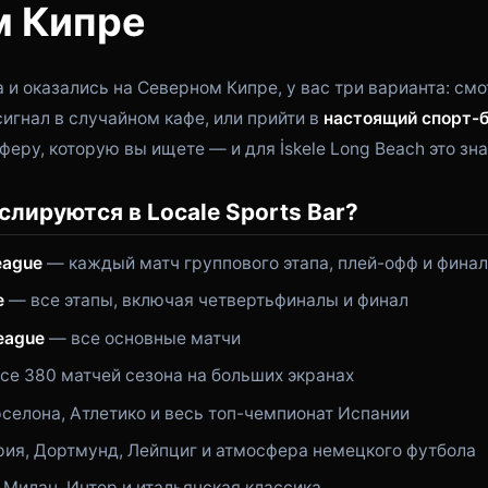
м Кипре
 и оказались на Северном Кипре, у вас три варианта: смо
сигнал в случайном кафе, или прийти в
настоящий спорт-
феру, которую вы ищете — и для İskele Long Beach это зн
слируются в Locale Sports Bar?
eague
— каждый матч группового этапа, плей-офф и финал
e
— все этапы, включая четвертьфиналы и финал
eague
— все основные матчи
се 380 матчей сезона на больших экранах
селона, Атлетико и весь топ-чемпионат Испании
ия, Дортмунд, Лейпциг и атмосфера немецкого футбола
Милан, Интер и итальянская классика