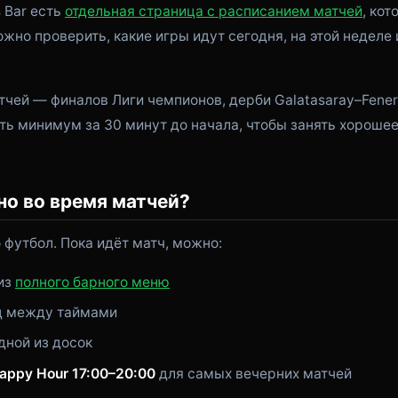
s Bar есть
отдельная страница с расписанием матчей
, кот
жно проверить, какие игры идут сегодня, на этой неделе 
чей — финалов Лиги чемпионов, дерби Galatasaray–Fene
ь минимум за 30 минут до начала, чтобы занять хороше
но во время матчей?
о футбол. Пока идёт матч, можно:
 из
полного барного меню
д между таймами
дной из досок
appy Hour 17:00–20:00
для самых вечерних матчей