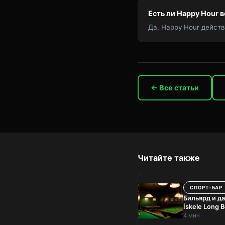
Есть ли Happy Hour 
Да, Happy Hour действ
← Все статьи
Читайте также
СПОРТ-БАР
Бильярд и да
İskele Long 
4 мин