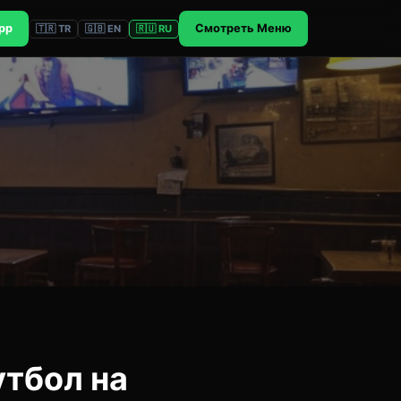
pp
Смотреть Меню
🇹🇷 TR
🇬🇧 EN
🇷🇺 RU
утбол на