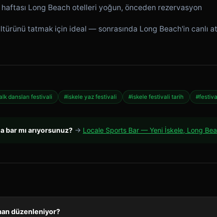
 haftası Long Beach otelleri yoğun, önceden rezervasyon
 kültürünü tatmak için ideal — sonrasında Long Beach'in canlı 
lk dansları festivali
#iskele yaz festivali
#iskele festivali tarih
#festiva
da bar mı arıyorsunuz?
→
Locale Sports Bar — Yeni İskele, Long Be
aman düzenleniyor?