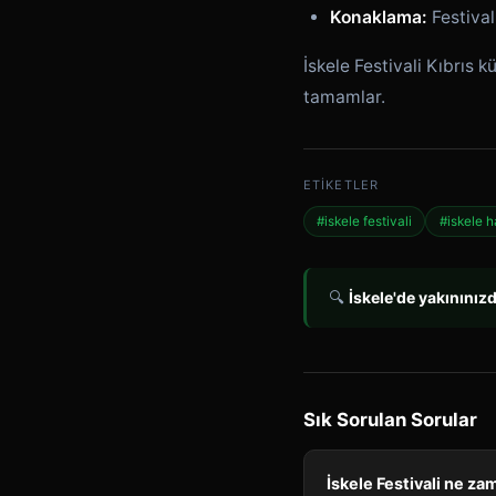
Konaklama:
Festival
İskele Festivali Kıbrıs
tamamlar.
ETIKETLER
#iskele festivali
#iskele ha
🔍
İskele'de yakınınız
Sık Sorulan Sorular
İskele Festivali ne z