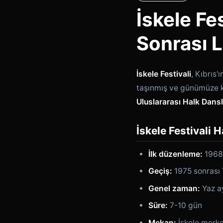
İskele Fe
Sonrası 
İskele Festivali
, Kıbrıs'
taşınmış ve günümüze k
Uluslararası Halk Dansla
İskele Festivali 
İlk düzenleme:
1968
Geçiş:
1975 sonrası 
Genel zaman:
Yaz a
Süre:
7-10 gün
Mekan:
İskele merkez