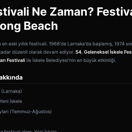
stivali Ne Zaman? Festiv
Long Beach
ın en eski yıllık festivali. 1968'de Larnaka'da başlamış, 1974 so
adar düzenli olarak devam ediyor.
54. Geleneksel İskele Fest
rı Festivali
ile İskele Belediyesi'nin en büyük etkinliği.
Hakkında
 (Larnaka)
Yeni İskele
yları (Temmuz-Ağustos)
 festival alanı, Yeni İskele