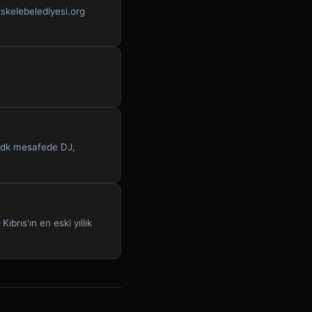
iskelebelediyesi.org
5 dk mesafede DJ,
brıs'ın en eski yıllık