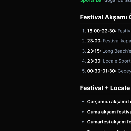
Sports Bar
doğal durak
Festival Akşamı 
18:00-22:30:
Festiv
23:00:
Festival kapa
23:15:
Long Beach'e
23:30:
Locale Sports
00:30-01:30:
Gecey
Festival + Loca
Çarşamba akşamı fe
Cuma akşam festiva
Cumartesi akşam fes