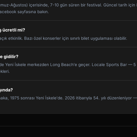
uz-Ağustos) içerisinde, 7-10 gün süren bir festival. Güncel tarih için 
Facebook sayfasına bakın.
ş ücretli mi?
k etkinlik. Bazı özel konserler için sınırlı bilet uygulaması olabilir.
e gidilir?
elde Yeni İskele merkezden Long Beach'e geçer. Locale Sports Bar — 
kleri.
aşında?
a, 1975 sonrası Yeni İskele'de. 2026 itibarıyla 54. yılı düzenleniyor — Kı