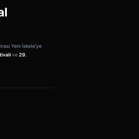
al
nrası Yeni İskele'ye
ivali
ve
29.