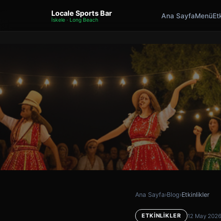
Locale Sports Bar
Ana Sayfa
Menü
Etk
İskele · Long Beach
Ana Sayfa
›
Blog
›
Etkinlikler
ETKINLIKLER
12 May 202