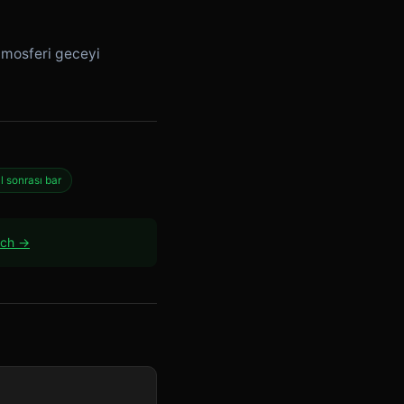
atmosferi geceyi
l sonrası bar
ach →