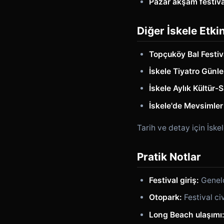
Pazar akşam festiva
Diğer İskele Etkin
Topçuköy Bal Festiv
İskele Tiyatro Günle
İskele Aylık Kültür-S
İskele'de Mevsimler
Tarih ve detay için İske
Pratik Notlar
Festival giriş:
Geneld
Otopark:
Festival civ
Long Beach ulaşımı