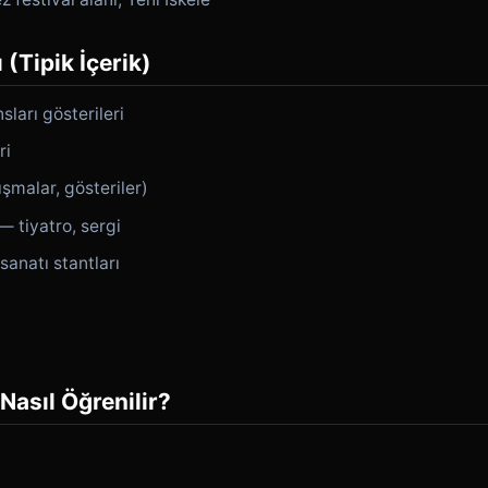
 (Tipik İçerik)
sları gösterileri
ri
ışmalar, gösteriler)
— tiyatro, sergi
sanatı stantları
 Nasıl Öğrenilir?