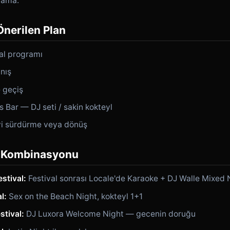
lama.
Önerilen Plan
al programı
nış
 geçiş
 Bar — DJ seti / sakin kokteyl
i sürdürme veya dönüş
le Kombinasyonu
stival:
Festival sonrası Locale'de Karaoke + DJ Walle Mixed 
l:
Sex on the Beach Night, kokteyl 1+1
tival:
DJ Luxora Welcome Night — gecenin doruğu