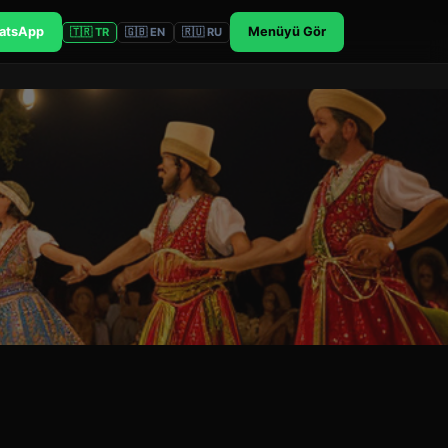
atsApp
Menüyü Gör
🇹🇷 TR
🇬🇧 EN
🇷🇺 RU