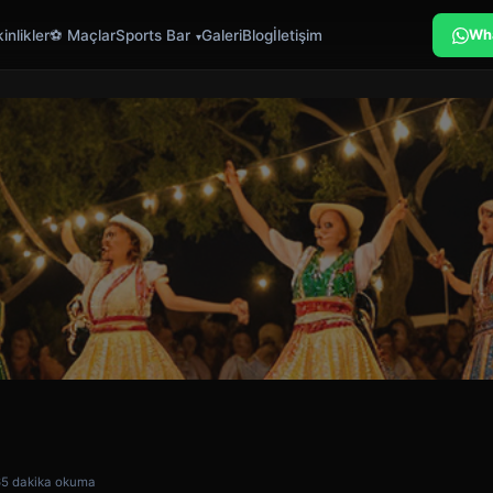
inlikler
⚽ Maçlar
Sports Bar
Galeri
Blog
İletişim
Wh
6
5 dakika okuma