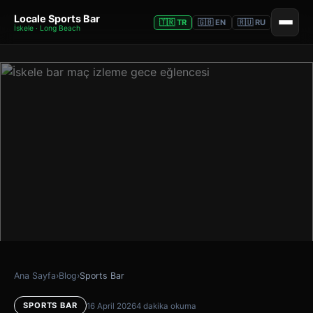
Locale Sports Bar
🇹🇷 TR
🇬🇧 EN
🇷🇺 RU
İskele · Long Beach
Ana Sayfa
›
Blog
›
Sports Bar
SPORTS BAR
16 April 2026
4 dakika okuma