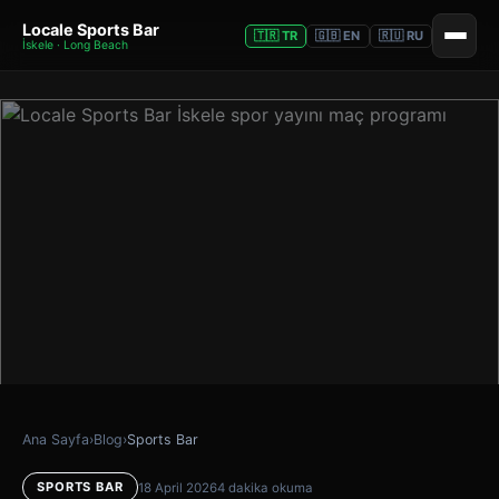
Locale Sports Bar
🇹🇷 TR
🇬🇧 EN
🇷🇺 RU
İskele · Long Beach
Ana Sayfa
›
Blog
›
Sports Bar
SPORTS BAR
18 April 2026
4 dakika okuma