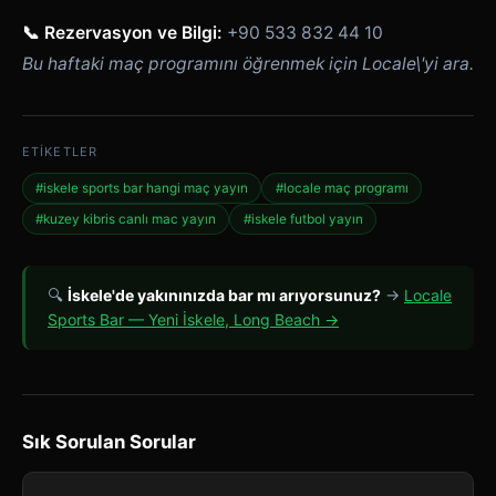
📞 Rezervasyon ve Bilgi:
+90 533 832 44 10
Bu haftaki maç programını öğrenmek için Locale\'yi ara.
ETIKETLER
#iskele sports bar hangi maç yayın
#locale maç programı
#kuzey kibris canlı mac yayın
#iskele futbol yayın
🔍
İskele'de yakınınızda bar mı arıyorsunuz?
→
Locale
Sports Bar — Yeni İskele, Long Beach →
Sık Sorulan Sorular