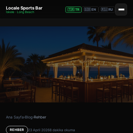
Locale Sports Bar
🇹🇷 TR
🇬🇧 EN
🇷🇺 RU
İskele · Long Beach
Ana Sayfa
›
Blog
›
Rehber
REHBER
23 April 2026
8 dakika okuma