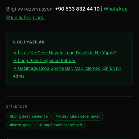
Bilgi ve rezervasyon:
+90 533 832 44 10
|
WhatsApp
|
Etkinlik Programı
İLGILI YAZILAR
→ İskele'de Gece Hayatı: Long Beach'te Ne Yapılır?
→ Long Beach Eğlence Rehberi
→ Gazimağusa'da Sports Bar: Maç İzlemek İçin En İyi
Adres
ETIKETLER
#Long Beach eğlence
#Kuzey Kıbrıs gece hayatı
#İskele gece
#Long Beach bar rehberi