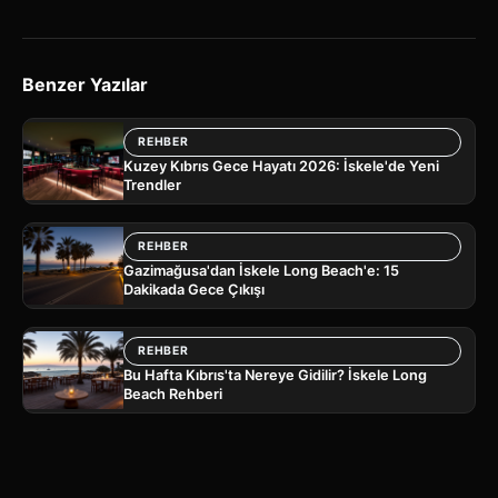
Benzer Yazılar
REHBER
Kuzey Kıbrıs Gece Hayatı 2026: İskele'de Yeni
Trendler
REHBER
Gazimağusa'dan İskele Long Beach'e: 15
Dakikada Gece Çıkışı
REHBER
Bu Hafta Kıbrıs'ta Nereye Gidilir? İskele Long
Beach Rehberi