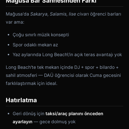
Mağusa Bar Sahnesinden Farkı
Mağusa'da
Sakarya, Salamis, lise civarı
öğrenci barları
var ama:
Çoğu sınırlı müzik konsepti
Spor odaklı mekan az
Yaz aylarında Long Beach\'in açık teras avantajı yok
Long Beach'te tek mekan içinde DJ + spor + bilardo +
sahil atmosferi — DAÜ öğrencisi olarak Cuma gecesini
farklılaştırmak için ideal.
Hatırlatma
Geri dönüş için
taksi/araç planını önceden
ayarlayın
— gece dolmuş yok