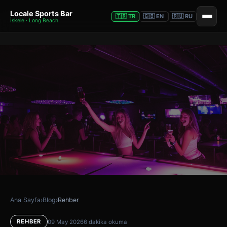
Locale Sports Bar
🇹🇷 TR
🇬🇧 EN
🇷🇺 RU
İskele · Long Beach
Ana Sayfa
›
Blog
›
Rehber
REHBER
09 May 2026
6 dakika okuma