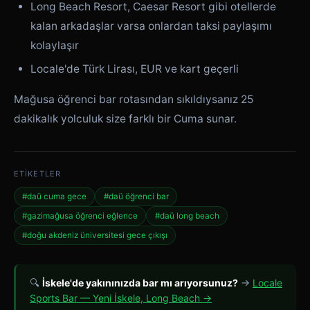
Long Beach Resort, Caesar Resort gibi otellerde
kalan arkadaşlar varsa onlardan taksi paylaşımı
kolaylaşır
Locale'de Türk Lirası, EUR ve kart geçerli
Mağusa öğrenci bar rotasından sıkıldıysanız 25
dakikalık yolculuk size farklı bir Cuma sunar.
ETIKETLER
#daü cuma gece
#daü öğrenci bar
#gazimağusa öğrenci eğlence
#daü long beach
#doğu akdeniz üniversitesi gece çıkışı
🔍
İskele'de yakınınızda bar mı arıyorsunuz?
→
Locale
Sports Bar — Yeni İskele, Long Beach →