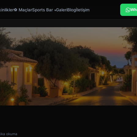
inlikler
⚽ Maçlar
Sports Bar
Galeri
Blog
İletişim
Wh
kika okuma