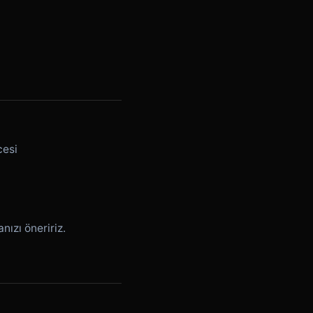
cesi
nızı öneririz.