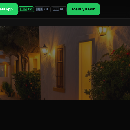
atsApp
Menüyü Gör
🇹🇷 TR
🇬🇧 EN
🇷🇺 RU