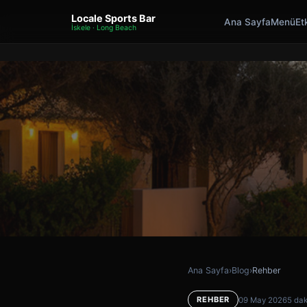
Locale Sports Bar
Ana Sayfa
Menü
Etk
İskele · Long Beach
Ana Sayfa
›
Blog
›
Rehber
REHBER
09 May 2026
5 da