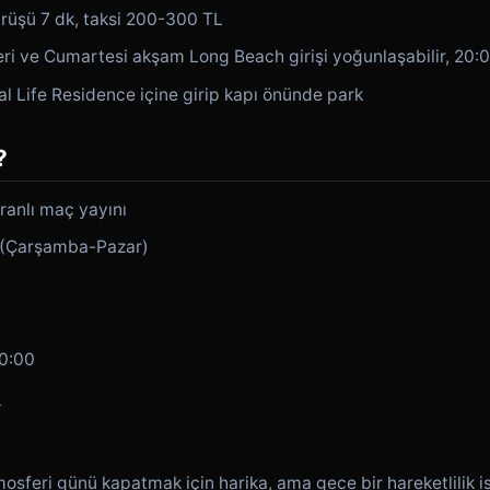
üşü 7 dk, taksi 200-300 TL
i ve Cumartesi akşam Long Beach girişi yoğunlaşabilir, 20:0
l Life Residence içine girip kapı önünde park
?
ranlı maç yayını
 (Çarşamba-Pazar)
)
0:00
ü
osferi günü kapatmak için harika, ama gece bir hareketlilik is