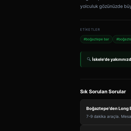
yolculuk gözünüzde bü
ETIKETLER
#boğaztepe bar
#boğazte
🔍
İskele'de yakınınız
Sık Sorulan Sorular
Boğaztepe'den Long B
7-9 dakika araçla. Mesaf