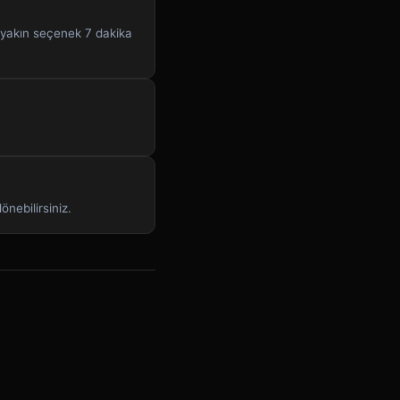
n yakın seçenek 7 dakika
önebilirsiniz.