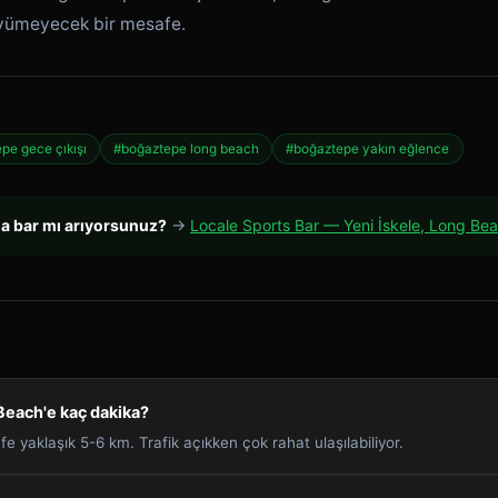
yümeyecek bir mesafe.
pe gece çıkışı
#boğaztepe long beach
#boğaztepe yakın eğlence
da bar mı arıyorsunuz?
→
Locale Sports Bar — Yeni İskele, Long Be
each'e kaç dakika?
e yaklaşık 5-6 km. Trafik açıkken çok rahat ulaşılabiliyor.