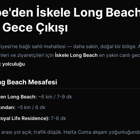
e'den İskele Long Beach
 Gece Çıkışı
iyesi'ne bağlı sahil mahallesi — daha sakin, doğal bir bölge. 
eri ve ziyaretçileri için
İskele Long Beach
en yakın canlı ge
ç yolculuğu
.
g Beach Mesafesi
en Long Beach:
~6 km / 7-9 dk
sından:
~5 km / 6 dk
Royal Life Residence):
7-8 dk
rası yol açık, trafik düşük. Hatta Cuma akşam yoğunluğunda 