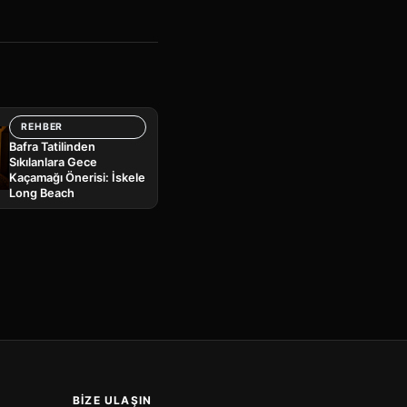
REHBER
Bafra Tatilinden
Sıkılanlara Gece
Kaçamağı Önerisi: İskele
Long Beach
BIZE ULAŞIN