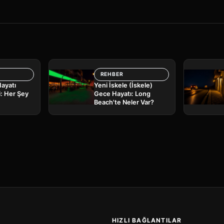
REHBER
Hayatı
Yeni İskele (İskele)
: Her Şey
Gece Hayatı: Long
Beach'te Neler Var?
HIZLI BAĞLANTILAR