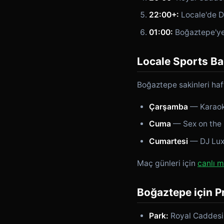
22:00+:
Locale'de D
01:00:
Boğaztepe'ye
Locale Sports Ba
Boğaztepe sakinleri haf
Çarşamba
— Karaoke
Cuma
— Sex on the 
Cumartesi
— DJ Lux
Maç günleri için
canlı 
Boğaztepe için Pr
Park:
Royal Caddesi 