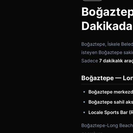
Boğaztep
Dakikada
Boğaztepe, İskele Beled
isteyen Boğaztepe sakinl
Sadece
7 dakikalık ara
Boğaztepe — Lon
Boğaztepe merkezd
Boğaztepe sahil ak
Locale Sports Bar (
Boğaztepe-Long Beach a