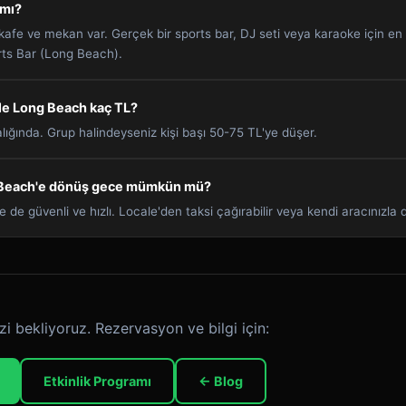
 mı?
 kafe ve mekan var. Gerçek bir sports bar, DJ seti veya karaoke için e
ts Bar (Long Beach).
le Long Beach kaç TL?
ığında. Grup halindeyseniz kişi başı 50-75 TL'ye düşer.
Beach'e dönüş gece mümkün mü?
e de güvenli ve hızlı. Locale'den taksi çağırabilir veya kendi aracınızla d
zi bekliyoruz. Rezervasyon ve bilgi için:
Etkinlik Programı
← Blog