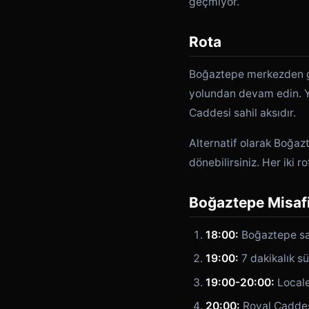
geçmiyor.
Rota
Boğaztepe merkezden gün
yolundan devam edin. Yen
Caddesi sahil aksıdır.
Alternatif olarak Boğaz
dönebilirsiniz. Her iki 
Boğaztepe Misafir
18:00:
Boğaztepe sa
19:00:
7 dakikalık s
19:00-20:00:
Locale
20:00:
Royal Cadde