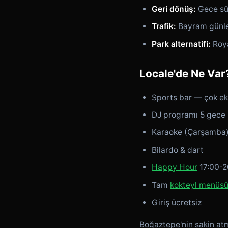
Geri dönüş:
Gece sür
Trafik:
Bayram günler
Park alternatifi:
Roya
Locale'de Ne Var
Sports bar — çok ek
DJ programı 5 gece
Karaoke (Çarşamba
Bilardo & dart
Happy Hour
17:00-2
Tam
kokteyl menüs
Giriş ücretsiz
Boğaztepe'nin sakin atm