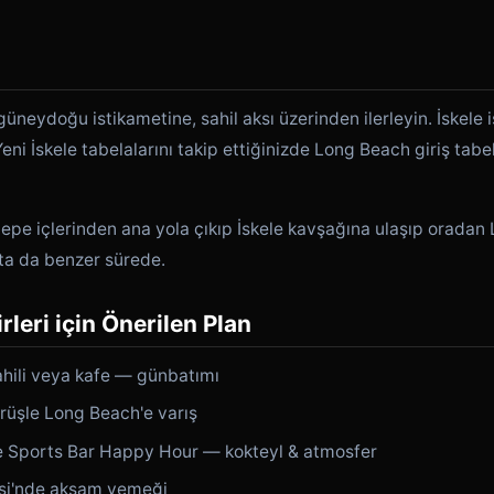
eydoğu istikametine, sahil aksı üzerinden ilerleyin. İskele i
i İskele tabelalarını takip ettiğinizde Long Beach giriş tabel
tepe içlerinden ana yola çıkıp İskele kavşağına ulaşıp oradan
rota da benzer sürede.
leri için Önerilen Plan
hili veya kafe — günbatımı
ürüşle Long Beach'e varış
 Sports Bar Happy Hour — kokteyl & atmosfer
si'nde akşam yemeği