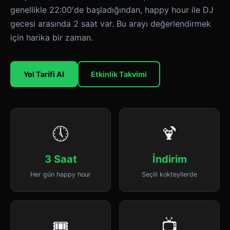
genellikle 22:00'de başladığından, happy hour ile DJ
gecesi arasında 2 saat var. Bu arayı değerlendirmek
için harika bir zaman.
Yol Tarifi Al
Etkinlik Takvimi
🕔
🍹
3 Saat
İndirim
Her gün happy hour
Seçili kokteyllerde
🎟️
📺