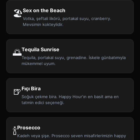
Sex on the Beach
🏖️
Votka, şeftali likörü, portakal suyu, cranberry.
Mevsimin kokteylidir.
Tequila Sunrise
🌅
Tequila, portakal suyu, grenadine. İskele günbatımıyla
mükemmel uyum.
Fıçı Bira
🍺
Soğuk çekme bira. Happy Hour'ın en basit ama en
tatmin edici seçeneği.
Prosecco
🍾
Kadeh veya şişe. Prosecco seven misafirlerimizin happy