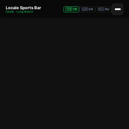
Locale Sports Bar
🇹🇷 TR
🇬🇧 EN
🇷🇺 RU
İskele · Long Beach