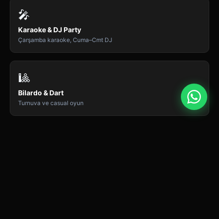
🎤
Karaoke & DJ Party
Çarşamba karaoke, Cuma–Cmt DJ
🎱
Bilardo & Dart
Turnuva ve casual oyun
🎧
Tüm Etkinlikler
Haftalık program
🍹
Tam Menü