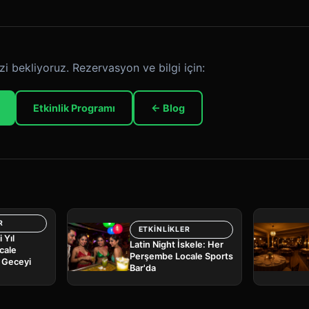
zi bekliyoruz. Rezervasyon ve bilgi için:
Etkinlik Programı
← Blog
R
ETKINLIKLER
 Yıl
Latin Night İskele: Her
cale
Perşembe Locale Sports
a Geceyi
Bar'da