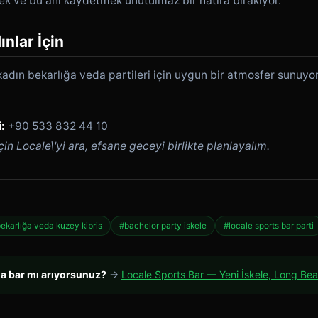
mek ve bu anı kaydetmek unutulmaz bir hatıra bırakıyor.
ınlar İçin
dın bekarlığa veda partileri için uygun bir atmosfer sunuyor
:
+90 533 832 44 10
in Locale\'yi ara, efsane geceyi birlikte planlayalım.
ekarlığa veda kuzey kibris
#bachelor party iskele
#locale sports bar parti
da bar mı arıyorsunuz?
→
Locale Sports Bar — Yeni İskele, Long Be