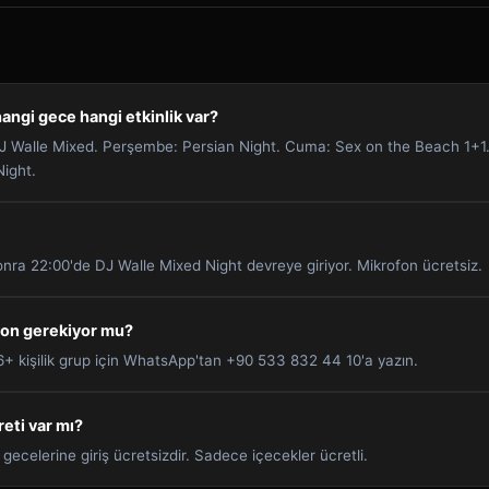
angi gece hangi etkinlik var?
 Walle Mixed. Perşembe: Persian Night. Cuma: Sex on the Beach 1+1
ight.
ra 22:00'de DJ Walle Mixed Night devreye giriyor. Mikrofon ücretsiz.
yon gerekiyor mu?
 6+ kişilik grup için WhatsApp'tan +90 533 832 44 10'a yazın.
reti var mı?
gecelerine giriş ücretsizdir. Sadece içecekler ücretli.