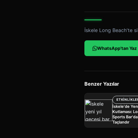
İskele Long Beach'te si
WhatsApp'tan Yaz
Benzer Yazılar
ETKINLIKLE
İskele'de Yeni
Kutlaması: Lo
Sports Bar'd
Taçlandır