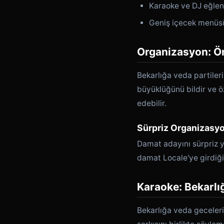
Karaoke ve DJ eğlen
Geniş içecek menüsü
Organizasyon: Ö
Bekarlığa veda partileri
büyüklüğünü bildir ve ö
edebilir.
Sürpriz Organizasy
Damat adayını sürpriz 
damat Locale'ye girdiğin
Karaoke: Bekarlı
Bekarlığa veda geceler