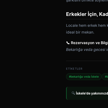
şarkısını birlikte söyle
Erkekler İçin, Kad
Locale hem erkek hem ka
ideal bir mekan.
📞 Rezervasyon ve Bilgi
Bekarlığa veda gecesi iç
ETIKETLER
#bekarlığa veda İskele
#b
🔍
İskele'de yakınınız