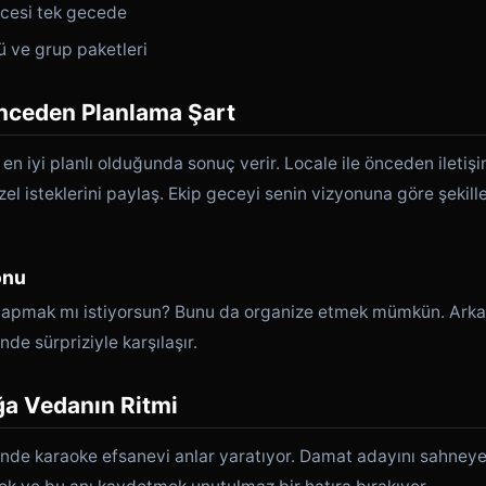
cesi tek gecede
 ve grup paketleri
nceden Planlama Şart
 en iyi planlı olduğunda sonuç verir. Locale ile önceden ileti
zel isteklerini paylaş. Ekip geceyi senin vizyonuna göre şeki
onu
yapmak mı istiyorsun? Bunu da organize etmek mümkün. Arkad
de sürpriziyle karşılaşır.
ğa Vedanın Ritmi
inde karaoke efsanevi anlar yaratıyor. Damat adayını sahney