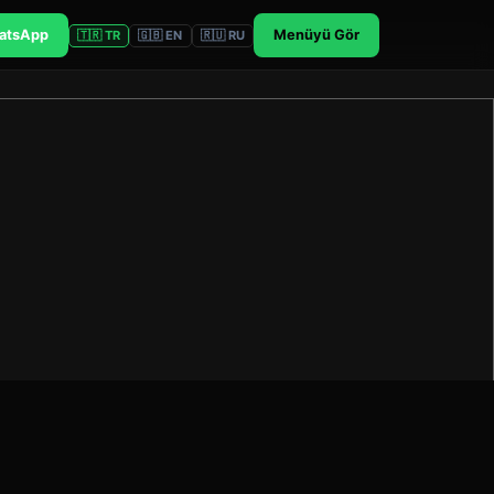
atsApp
Menüyü Gör
🇹🇷 TR
🇬🇧 EN
🇷🇺 RU