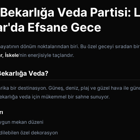
 Bekarlığa Veda Partisi: 
ar'da Efsane Gece
hayatının dönüm noktalarından biri. Bu özel geceyi sıradan b
r, İskele
'nin enerjisiyle taçlandır.
Bekarlığa Veda?
harika bir destinasyon. Güneş, deniz, plaj ve güzel hava ile g
bekarlığa veda için mükemmel bir sahne sunuyor.
rı
uygun mekan düzeni
ilebilen özel dekorasyon