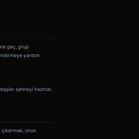
şime geç, grup
llendirmeye yardım
aşlar sahneyi hazırlar,
e çıkarmak, onun