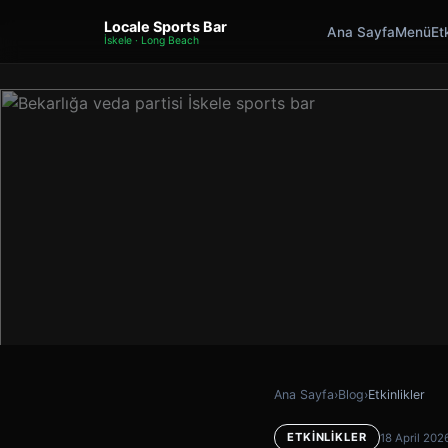
Locale Sports Bar
Ana Sayfa
Menü
Etk
İskele · Long Beach
Ana Sayfa
›
Blog
›
Etkinlikler
ETKINLIKLER
18 April 202