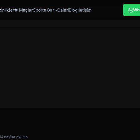
inlikler
⚽ Maçlar
Sports Bar
Galeri
Blog
İletişim
Wh
6
4 dakika okuma