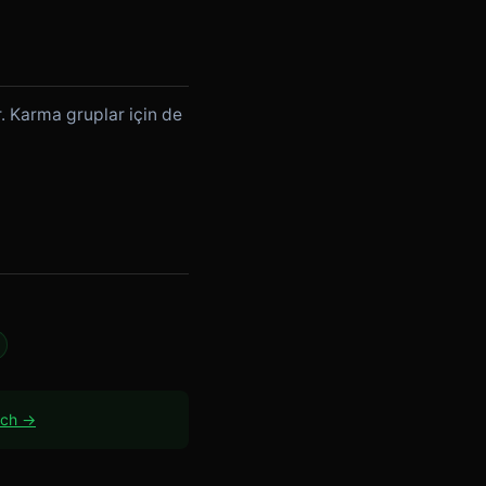
. Karma gruplar için de
ach →