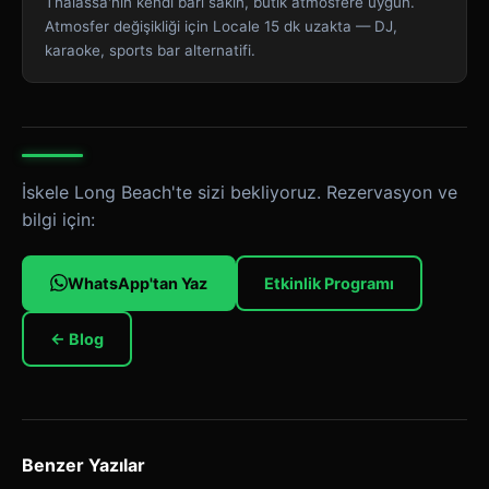
Thalassa'nın kendi barı sakin, butik atmosfere uygun.
Atmosfer değişikliği için Locale 15 dk uzakta — DJ,
karaoke, sports bar alternatifi.
İskele Long Beach'te sizi bekliyoruz. Rezervasyon ve
bilgi için:
WhatsApp'tan Yaz
Etkinlik Programı
← Blog
Benzer Yazılar