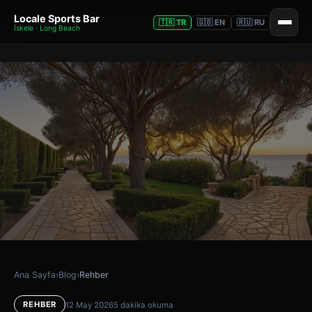
Locale Sports Bar
🇹🇷 TR
🇬🇧 EN
🇷🇺 RU
İskele · Long Beach
Ana Sayfa
›
Blog
›
Rehber
REHBER
12 May 2026
5 dakika okuma