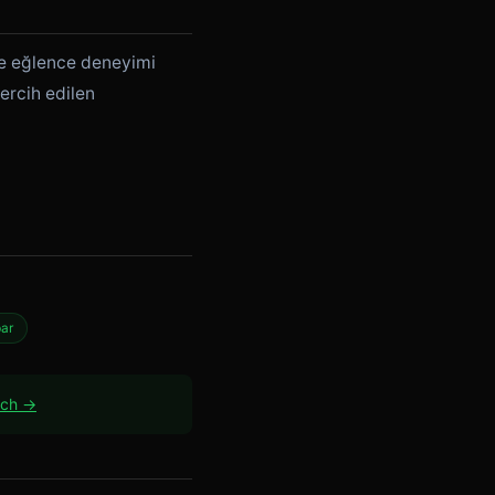
ce eğlence deneyimi
ercih edilen
bar
ach →