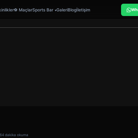
inlikler
⚽ Maçlar
Sports Bar
Galeri
Blog
İletişim
Wh
26
4 dakika okuma