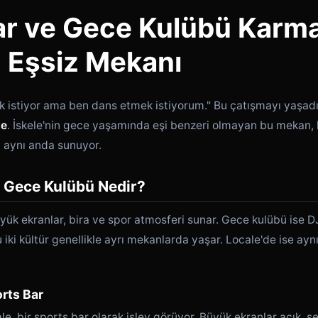
ar ve Gece Kulübü Karma
n Eşsiz Mekanı
k istiyor ama ben dans etmek istiyorum." Bu çatışmayı yaşad
le
. İskele'nin gece yaşamında eşi benzeri olmayan bu mekan
 aynı anda sunuyor.
, Gece Kulübü Nedir?
üyük ekranlar, bira ve spor atmosferi sunar. Gece kulübü ise D
ki kültür genellikle ayrı mekanlarda yaşar. Locale'de ise aynı
rts Bar
, bir sports bar olarak işlev görüyor. Büyük ekranlar açık, s