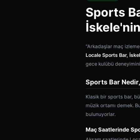
Sports B
İskele'ni
"Arkadaşlar maç izleme
Locale Sports Bar, İske
gece kulübü deneyimini
Sports Bar Nedir
Klasik bir sports bar, b
müzik ortamı demek. Bu i
bulunuyorlar.
Maç Saatlerinde Spo
Akşam saatlerinde Locale