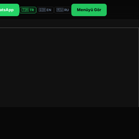
atsApp
Menüyü Gör
🇹🇷 TR
🇬🇧 EN
🇷🇺 RU