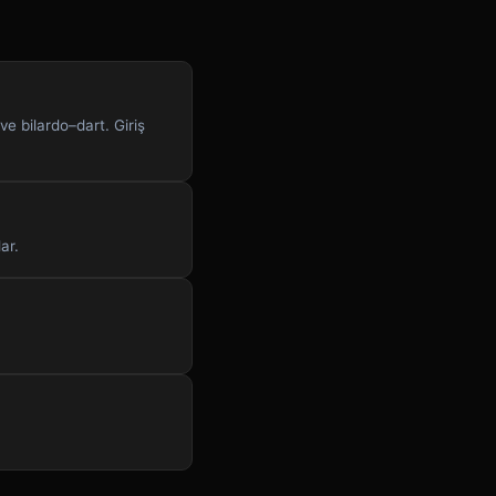
 bilardo–dart. Giriş
ar.