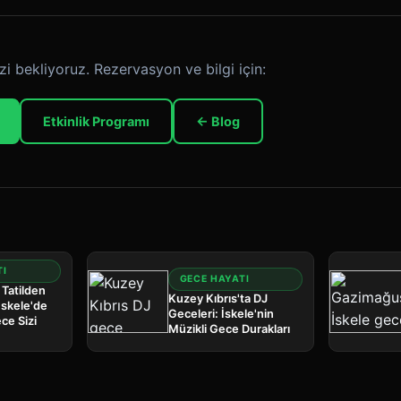
zi bekliyoruz. Rezervasyon ve bilgi için:
Etkinlik Programı
← Blog
TI
GECE HAYATI
 Tatilden
Kuzey Kıbrıs'ta DJ
 İskele'de
Geceleri: İskele'nin
ce Sizi
Müzikli Gece Durakları