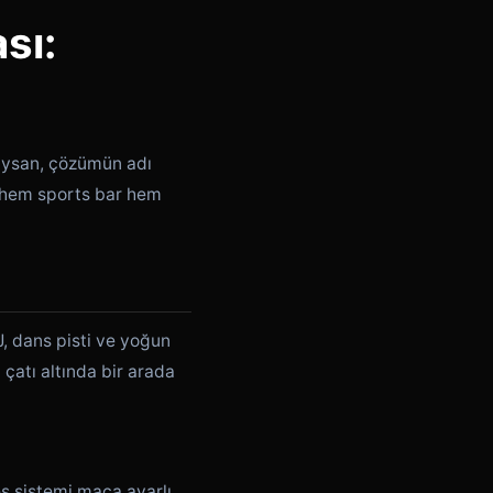
sı:
ıysan, çözümün adı
, hem sports bar hem
J, dans pisti ve yoğun
 çatı altında bir arada
es sistemi maça ayarlı,