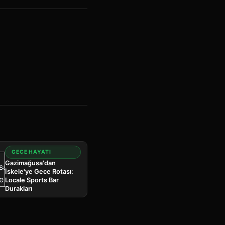
GECE HAYATI
Gazimağusa'dan
İskele'ye Gece Rotası:
Locale Sports Bar
Durakları