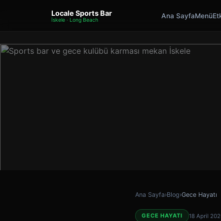
Locale Sports Bar
Ana Sayfa
Menü
Etk
İskele · Long Beach
Ana Sayfa
›
Blog
›
Gece Hayatı
GECE HAYATI
18 April 20