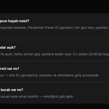
gece hayatı nasıl?
rşamba karaoke, Perşembe–Pazar DJ geceleri, her gün maç yayınları ve
adar açık?
e açılır, hafta sonları geç saatlere kadar açık. DJ setleri 22:00'de başl
reti var mı?
ır — tüm DJ gecelerine, karaoke ve etkinliklere giriş ücretsizdir.
 kuralı var mı?
asual veya rahat kıyafet — istediğiniz gibi gelin.