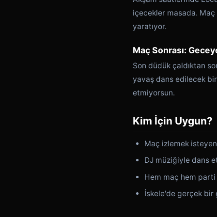
içecekler masada. Maç ö
yaratıyor.
Maç Sonrası: Gece
Son düdük çaldıktan son
yavaş dans edilecek bir
etmiyorsun.
Kim İçin Uygun?
Maç izlemek isteyen 
DJ müziğiyle dans e
Hem maç hem parti i
İskele'de gerçek bir