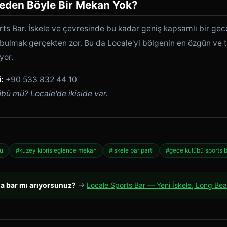
Neden Böyle Bir Mekan Yok?
rts Bar. İskele ve çevresinde bu kadar geniş kapsamlı bir ge
ulmak gerçekten zor. Bu da Locale'yi bölgenin en özgün ve t
yor.
:
+90 533 832 44 10
bü mü? Locale'de ikiside var.
bü
#kuzey kibris eglence mekan
#iskele bar parti
#gece kulübü sports 
da bar mı arıyorsunuz?
→
Locale Sports Bar — Yeni İskele, Long Be