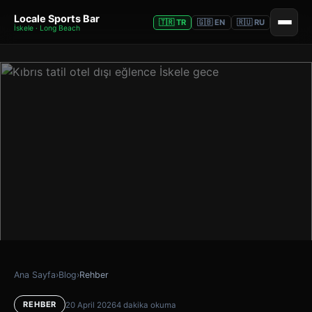
Locale Sports Bar
🇹🇷 TR
🇬🇧 EN
🇷🇺 RU
İskele · Long Beach
Ana Sayfa
›
Blog
›
Rehber
REHBER
20 April 2026
4 dakika okuma