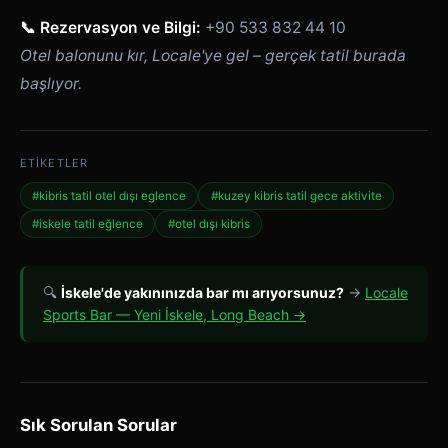
📞 Rezervasyon ve Bilgi:
+90 533 832 44 10
Otel balonunu kır, Locale'ye gel – gerçek tatil burada
başlıyor.
ETIKETLER
#kibris tatil otel dışı eglence
#kuzey kibris tatil gece aktivite
#iskele tatil eğlence
#otel dışı kibris
🔍
İskele'de yakınınızda bar mı arıyorsunuz?
→
Locale
Sports Bar — Yeni İskele, Long Beach →
Sık Sorulan Sorular