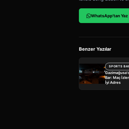
WhatsApp'tan Yaz
Benzer Yazılar
SPORTS BA
Gazimağusa'd
Bar: Maç İzle
İyi Adres