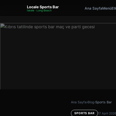
Locale Sports Bar
Ana Sayfa
Menü
Etk
İskele · Long Beach
Ana Sayfa
›
Blog
›
Sports Bar
SPORTS BAR
17 April 202