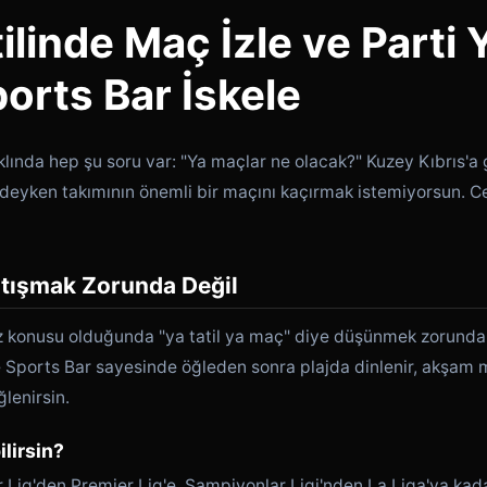
tilinde Maç İzle ve Parti 
orts Bar İskele
aklında hep şu soru var: "Ya maçlar ne olacak?" Kuzey Kıbrıs'a
'deyken takımının önemli bir maçını kaçırmak istemiyorsun. 
Çatışmak Zorunda Değil
öz konusu olduğunda "ya tatil ya maç" diye düşünmek zorunda h
e Sports Bar sayesinde öğleden sonra plajda dinlenir, akşam
ğlenirsin.
ilirsin?
 Lig'den Premier Lig'e, Şampiyonlar Ligi'nden La Liga'ya kad