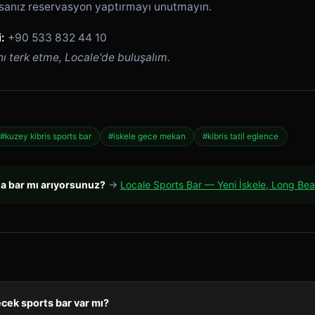
rsanız reservasyon yaptırmayı unutmayın.
:
+90 533 832 44 10
nı terk etme, Locale'de buluşalım.
#kuzey kibris sports bar
#iskele gece mekan
#kibris tatil eglence
da bar mı arıyorsunuz?
→
Locale Sports Bar — Yeni İskele, Long Be
ecek sports bar var mı?