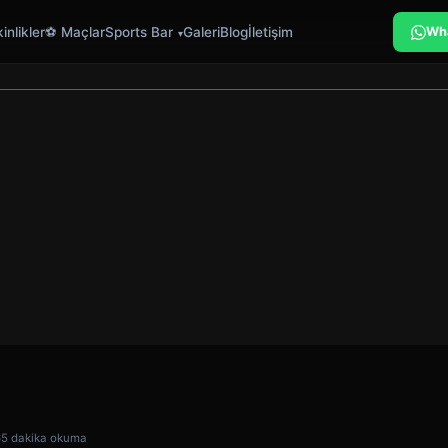
inlikler
⚽ Maçlar
Sports Bar
Galeri
Blog
İletişim
Wh
6
5 dakika okuma