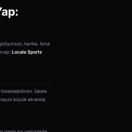
Yap:
 gidiyorsun, harika. Ama
Cevap:
Locale Sports
issedebilirsin. İskele
 maçını büyük ekranda
ar geniş bir yelpazede