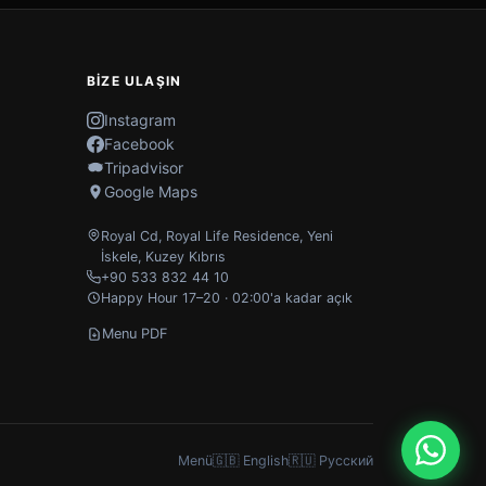
BIZE ULAŞIN
Instagram
Facebook
Tripadvisor
Google Maps
Royal Cd, Royal Life Residence
,
Yeni
İskele
,
Kuzey Kıbrıs
+90 533 832 44 10
Happy Hour 17–20 · 02:00'a kadar açık
Menu PDF
Menü
🇬🇧 English
🇷🇺 Русский