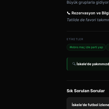
Büyük gruplarla gidiyo
📞 Rezervasyon ve Bilgi
Tatilde de favori takımı
ETIKETLER
#kıbrıs maç izle parti yap
🔍
İskele'de yakınınız
Sık Sorulan Sorular
İskele'de futbol izlen