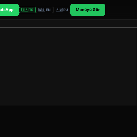
atsApp
Menüyü Gör
🇹🇷 TR
🇬🇧 EN
🇷🇺 RU