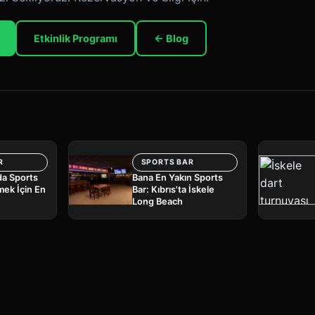
Etkinlik Programı
← Blog
R
SPORTS BAR
a Sports
Bana En Yakın Sports
mek İçin En
Bar: Kıbrıs'ta İskele
Long Beach