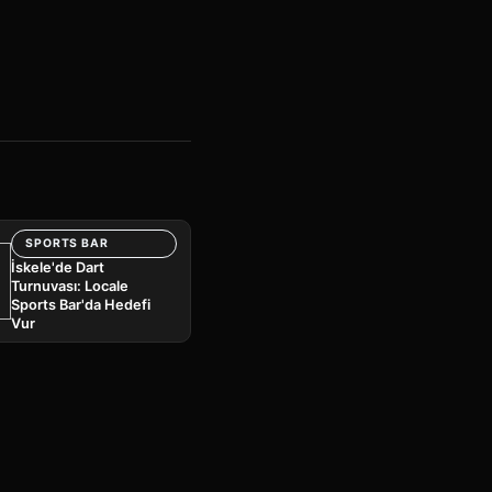
SPORTS BAR
İskele'de Dart
Turnuvası: Locale
Sports Bar'da Hedefi
Vur