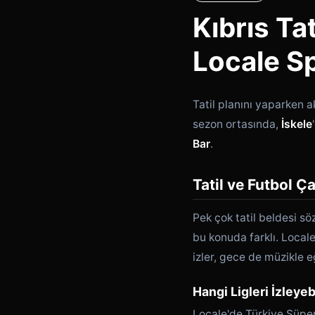
Kıbrıs Ta
Locale Sp
Tatil planını yaparken 
sezon ortasında,
İskele
Bar
.
Tatil ve Futbol 
Pek çok tatil beldesi s
bu konuda farklı. Local
izler, gece de müzikle e
Hangi Ligleri İzleyeb
Locale'de Türkiye Süper