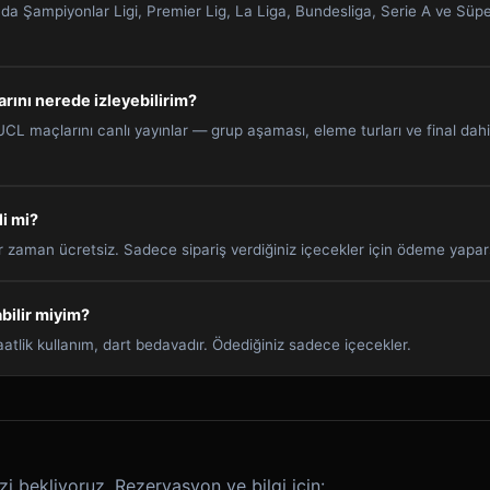
'da Şampiyonlar Ligi, Premier Lig, La Liga, Bundesliga, Serie A ve Süp
rını nerede izleyebilirim?
L maçlarını canlı yayınlar — grup aşaması, eleme turları ve final dahil.
li mi?
er zaman ücretsiz. Sadece sipariş verdiğiniz içecekler için ödeme yapars
bilir miyim?
aatlik kullanım, dart bedavadır. Ödediğiniz sadece içecekler.
zi bekliyoruz. Rezervasyon ve bilgi için: