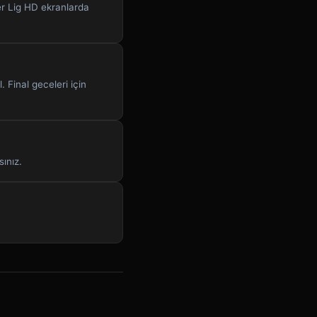
er Lig HD ekranlarda
 Final geceleri için
ınız.