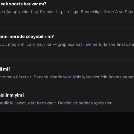
ecek sports bar var mı?
'da Şampiyonlar Ligi, Premier Lig, La Liga, Bundesliga, Serie A ve Süp
rını nerede izleyebilirim?
L maçlarını canlı yayınlar — grup aşaması, eleme turları ve final dahil.
li mi?
er zaman ücretsiz. Sadece sipariş verdiğiniz içecekler için ödeme yapars
bilir miyim?
aatlik kullanım, dart bedavadır. Ödediğiniz sadece içecekler.