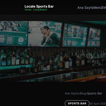
Locale Sports Bar
Ana Sayfa
Menü
Etk
İskele · Long Beach
Ana Sayfa
›
Blog
›
Sports Bar
SPORTS BAR
30 April 202