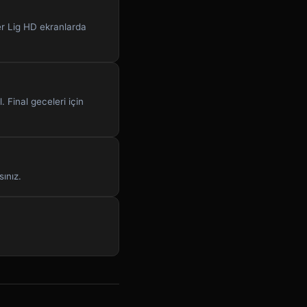
er Lig HD ekranlarda
 Final geceleri için
ınız.