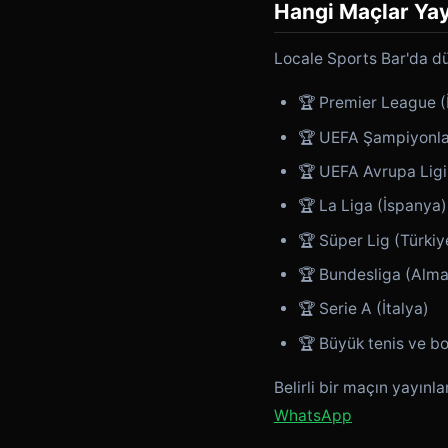
Hangi Maçlar Yay
Locale Sports Bar'da dü
🏆 Premier League (İ
🏆 UEFA Şampiyonlar
🏆 UEFA Avrupa Ligi
🏆 La Liga (İspanya)
🏆 Süper Lig (Türkiy
🏆 Bundesliga (Alm
🏆 Serie A (İtalya)
🏆 Büyük tenis ve bok
Belirli bir maçın yayın
WhatsApp