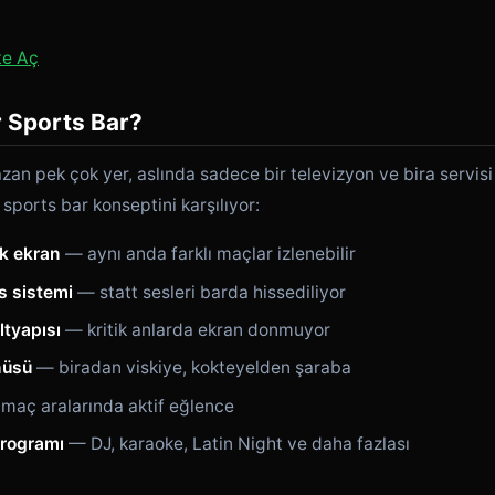
te Aç
 Sports Bar?
azan pek çok yer, aslında sadece bir televizyon ve bira servis
sports bar konseptini karşılıyor:
ük ekran
— aynı anda farklı maçlar izlenebilir
s sistemi
— statt sesleri barda hissediliyor
ltyapısı
— kritik anlarda ekran donmuyor
nüsü
— biradan viskiye, kokteyelden şaraba
maç aralarında aktif eğlence
programı
— DJ, karaoke, Latin Night ve daha fazlası