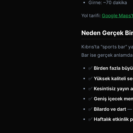
Girne: ~70 dakika
Yol tarifi:
Google Maps'
Neden Gerçek Bir
Kıbrıs'ta "sports bar" y
Bar ise gerçek anlamda 
✅
Birden fazla büy
✅
Yüksek kaliteli se
✅
Kesintisiz yayın a
✅
Geniş içecek me
✅
Bilardo ve dart
— 
✅
Haftalık etkinlik 