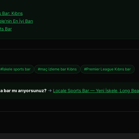
Bar: Kıbrıs
e'nin En İyi Barı
ts Bar
#İskele sports bar
#maç izleme bar Kıbrıs
#Premier League Kıbrıs bar
da bar mı arıyorsunuz?
→
Locale Sports Bar — Yeni İskele, Long Be