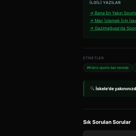
İLGILI YAZILAR
→ Bana En Yakın Sports 
→ Maç İzlemek İçin İskel
→ Gazimağusa'da Spor
ETIKETLER
#Kıbrıs sports bar nerede
🔍
İskele'de yakınınız
Sık Sorulan Sorular