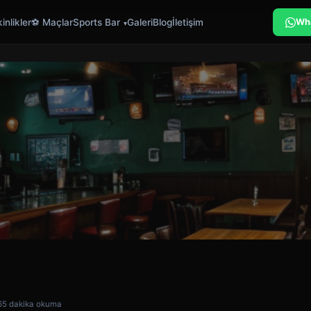
inlikler
⚽ Maçlar
Sports Bar
Galeri
Blog
İletişim
Wh
6
5 dakika okuma