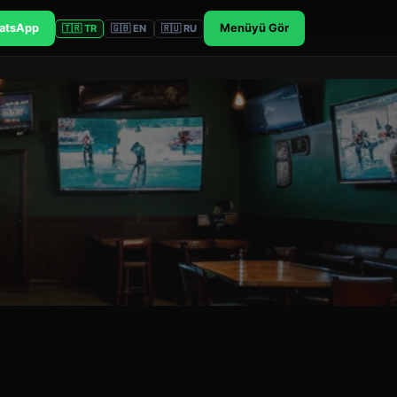
atsApp
Menüyü Gör
🇹🇷 TR
🇬🇧 EN
🇷🇺 RU