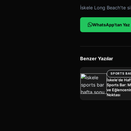
İskele Long Beach'te si
WhatsApp'tan Yaz
Benzer Yazılar
SPORTS BA
İskele'de Ha
Sports Bar: 
ve Eğlenceni
Noktası