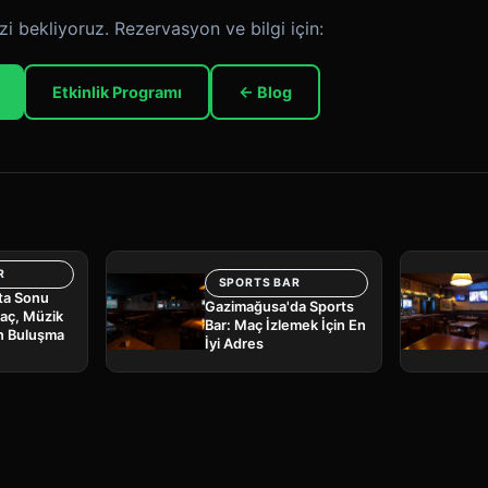
zi bekliyoruz. Rezervasyon ve bilgi için:
Etkinlik Programı
← Blog
R
SPORTS BAR
fta Sonu
Gazimağusa'da Sports
Maç, Müzik
Bar: Maç İzlemek İçin En
n Buluşma
İyi Adres