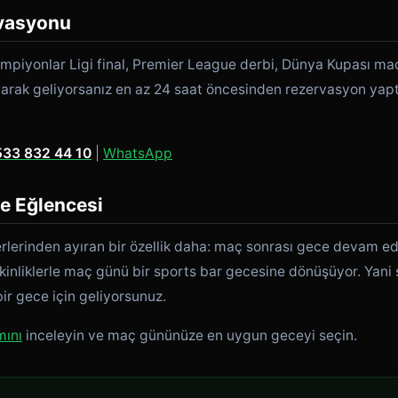
vasyonu
piyonlar Ligi final, Premier League derbi, Dünya Kupası maç
olarak geliyorsanız en az 24 saat öncesinden rezervasyon yaptı
533 832 44 10
|
WhatsApp
e Eğlencesi
erlerinden ayıran bir özellik daha: maç sonrası gece devam ed
tkinliklerle maç günü bir sports bar gecesine dönüşüyor. Yan
bir gece için geliyorsunuz.
mını
inceleyin ve maç gününüze en uygun geceyi seçin.