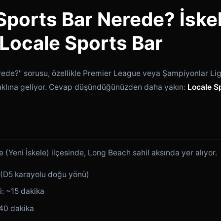
 Sports Bar Nerede? İske
 Locale Sports Bar
erede?" sorusu, özellikle Premier League veya Şampiyonlar Li
n aklına geliyor. Cevap düşündüğünüzden daha yakın:
Locale Sp
e (Yeni İskele) ilçesinde, Long Beach sahil aksında yer alıyor.
 (D5 karayolu doğu yönü)
: ~15 dakika
40 dakika