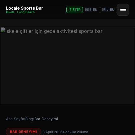
Locale Sports Bar
🇹🇷 TR
🇬🇧 EN
🇷🇺 RU
İskele · Long Beach
Ana Sayfa
›
Blog
›
Bar Deneyimi
BAR DENEYIMI
19 April 2026
4 dakika okuma