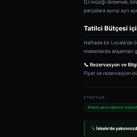
DJ müziği dinlemek, bi
parçalara ayırıp ayrı ay
Tatilci Bütçesi iç
Haftada bir Locale'de ö
mekanlarda akşamları ge
📞 Rezervasyon ve Bilgi
Fiyat ve rezervasyon bilg
ETIKETLER
#iskele gece eğlence maliye
🔍
İskele'de yakınınız