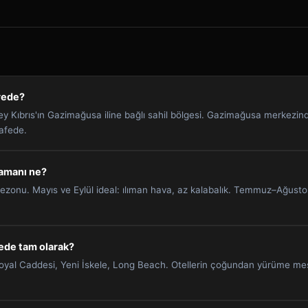
rede?
y Kıbrıs'ın Gazimağusa iline bağlı sahil bölgesi. Gazimağusa merkezin
afede.
 zamanı ne?
sezonu. Mayıs ve Eylül ideal: ılıman hava, az kalabalık. Temmuz–Ağust
ede tam olarak?
oyal Caddesi, Yeni İskele, Long Beach. Otellerin çoğundan yürüme mes