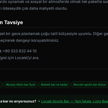
lardo oynamak ve sosyal bir atmosferde olmak tek pakette su
rı ödeseydik çok daha maliyetli olurdu.
in Tavsiye
zel bir gece planlamak çoğu tatil bütçesiyle uyumlu. Diğer g
çirerek dengeyi koruyabilirsiniz.
:
+90 533 832 44 10
isi için Locale\'yi ara.
t
#kuzey kibris bar fiyat
#iskele bar ne kadar
#locale sports bar bütçe
da bar mı arıyorsunuz?
→
Locale Sports Bar — Yeni İskele, Long Be