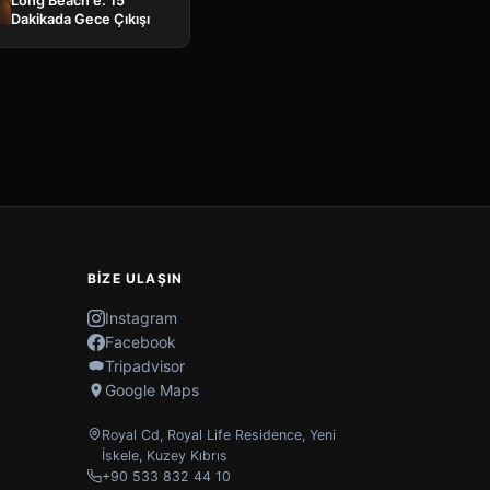
Long Beach'e: 15
Dakikada Gece Çıkışı
BIZE ULAŞIN
Instagram
Facebook
Tripadvisor
Google Maps
Royal Cd, Royal Life Residence
,
Yeni
İskele
,
Kuzey Kıbrıs
+90 533 832 44 10