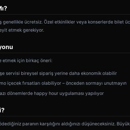
Mı?
ş genellikle ücretsiz. Özel etkinlikler veya konserlerde bilet üc
eyit etmek gerekiyor.
yonu
 etmek için birkaç öneri:
şe servisi bireysel sipariş yerine daha ekonomik olabilir
mo içecek fırsatları olabiliyor – önceden sormayı unutmayın
 bazı dönemlerde happy hour uygulaması yapılıyor
i?
 ödediğiniz paranın karşılığını aldığınızı düşüneceksiniz. Büy