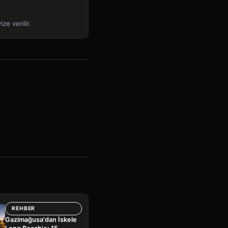
ze verilir.
REHBER
Gazimağusa'dan İskele