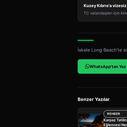
Kuzey Kıbrıs'a vizesiz 
TC vatandaşları için kiml
İskele Long Beach'te si
WhatsApp'tan Yaz
Benzer Yazılar
REHBER
Karpaz Tatili
Eğlencesi Ne