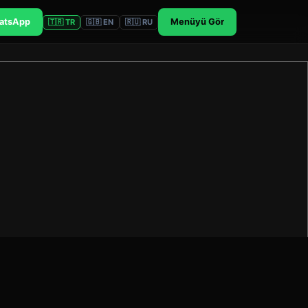
atsApp
Menüyü Gör
🇹🇷 TR
🇬🇧 EN
🇷🇺 RU