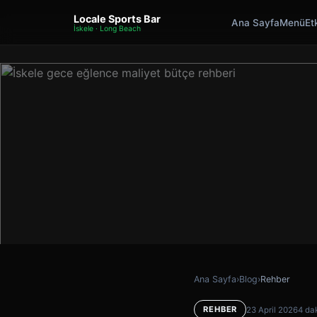
Locale Sports Bar
Ana Sayfa
Menü
Etk
İskele · Long Beach
Ana Sayfa
›
Blog
›
Rehber
REHBER
23 April 2026
4 da