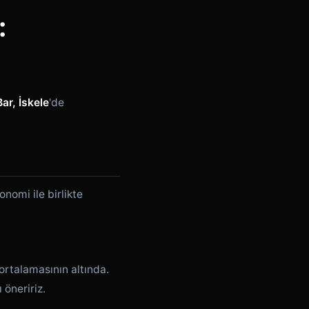
:
ar, İskele
'de
nomi ile birlikte
ortalamasının altında.
 öneririz.