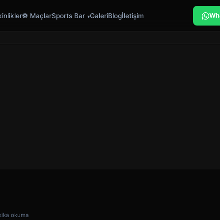
inlikler
⚽ Maçlar
Sports Bar
Galeri
Blog
İletişim
Wh
kika okuma