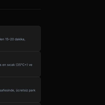
den 15–20 dakika,
os en sıcak (35°C+) ve
afesinde, ücretsiz park