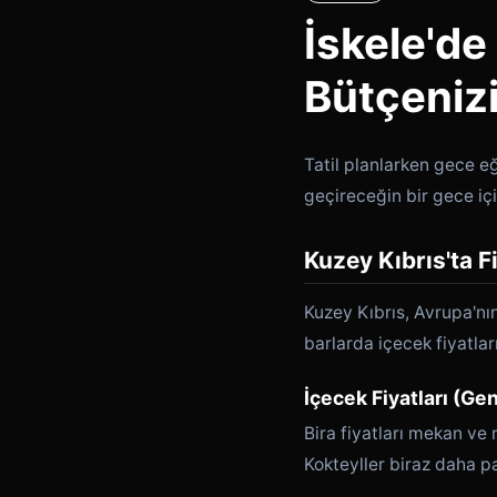
İskele'de
Bütçenizi
Tatil planlarken gece 
geçireceğin bir gece iç
Kuzey Kıbrıs'ta F
Kuzey Kıbrıs, Avrupa'nın
barlarda içecek fiyatları
İçecek Fiyatları (Ge
Bira fiyatları mekan ve
Kokteyller biraz daha pa