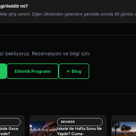
girilebilir mi?
ikle giriş yeterli. Diğer ülkelerden gelenlere genelde sınırda 90 günlük vi
zi bekliyoruz. Rezervasyon ve bilgi için:
Etkinlik Programı
← Blog
REHBER
nizde Gece
İskele'de Hafta Sonu Ne
rede?
Yapılır? Cuma-