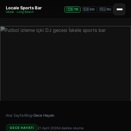
Locale Sports Bar
🇹🇷 TR
🇬🇧 EN
🇷🇺 RU
İskele · Long Beach
Ana Sayfa
›
Blog
›
Gece Hayatı
GECE HAYATI
21 April 2026
4 dakika okuma