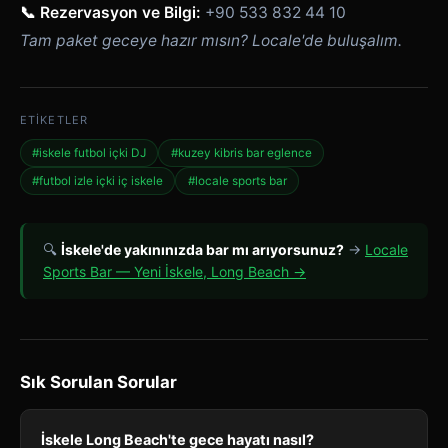
📞 Rezervasyon ve Bilgi:
+90 533 832 44 10
Tam paket geceye hazır mısın? Locale'de buluşalım.
ETIKETLER
#iskele futbol içki DJ
#kuzey kibris bar eglence
#futbol izle içki iç iskele
#locale sports bar
🔍
İskele'de yakınınızda bar mı arıyorsunuz?
→
Locale
Sports Bar — Yeni İskele, Long Beach →
Sık Sorulan Sorular
İskele Long Beach'te gece hayatı nasıl?